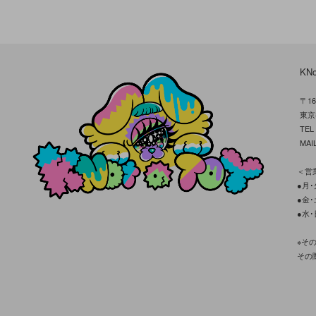
KN
〒16
東京
TE
MAIL
＜営業
●月･火
●金･土
●水･
※そ
その