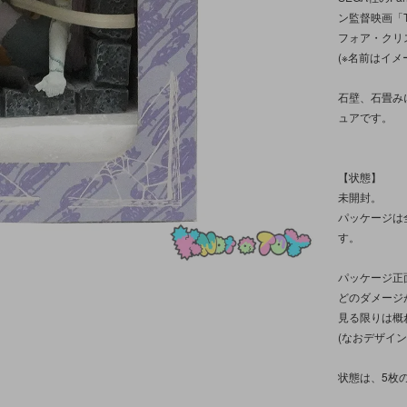
ン監督映画「TI
フォア・クリ
(※名前はイメ
石壁、石畳み
ュアです。
【状態】
未開封。
パッケージは
す。
パッケージ正
どのダメージ
見る限りは概
(なおデザイ
状態は、5枚