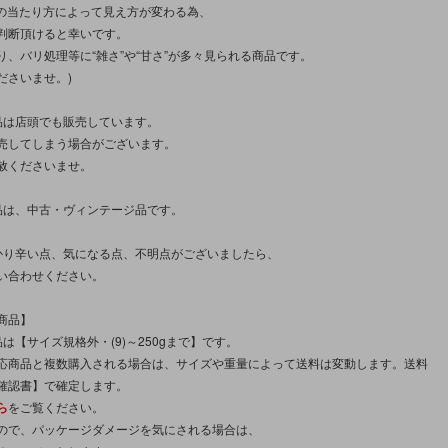
光の当たり方によって見え方が変わる為、
判断頂けると幸いです。
り、バリ処理等に“雑さ”や“甘さ”が多々見られる商品です。
ださいませ。)
品は店頭でも販売しています。
売してしまう場合がございます。
赦くださいませ。
品は、中古・ヴィンテージ品です。
かり辛い点、気になる点、不明点がございましたら、
い合わせください。
商品】
は【サイズ規格外・(9)～250gまで】です。
応商品と複数購入される場合は、サイズや重量によって送料は変動します。送料
確認書】で確定します。
ら
をご覧ください。
ので、パッケージダメージを気にされる場合は、