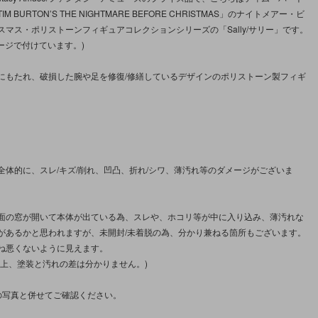
M BURTON’S THE NIGHTMARE BEFORE CHRISTMAS」のナイトメアー・ビ
スマス・ポリストーンフィギュアコレクションシリーズの「Sally/サリー」です。
ージで付けています。)
にもたれ、破損した腕や足を修復/修繕しているデザインのポリストーン製フィギ
全体的に、スレ/キズ/削れ、凹凸、折れ/シワ、薄汚れ等のダメージがございま
面の窓が開いて本体が出ている為、スレや、ホコリ等が中に入り込み、薄汚れな
があるかと思われますが、未開封/未着脱の為、分かり兼ねる箇所もございます。
ね悪くないように見えます。
ン上、塗装と汚れの差は分かりません。)
の写真と併せてご確認ください。