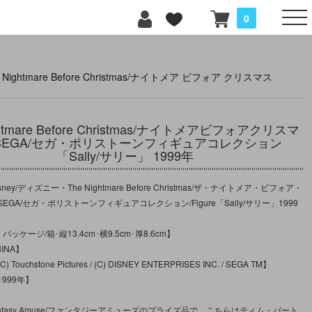
0
e Nightmare Before Christmas/ナイトメア ビフォア クリスマス
ghtmare Before Christmas/ナイトメアビフォアクリスマ
SEGA/セガ・ポリストーンフィギュアコレクション
「Sally/サリー」 1999年
ey/ディズニー・The Nightmare Before Christmas/ザ・ナイトメア・ビフォア・
GA/セガ・ポリストーンフィギュアコレクション/Figure「Sally/サリー」1999
パッケージ/箱･縦13.4cm･横9.5cm･厚8.6cm】
INA】
ouchstone Pictures / (C) DISNEY ENTERPRISES INC. / SEGA TM】
999年】
antasy Amuse/ファンタジーアミューズのプライズ品で、こちらはティム・バート