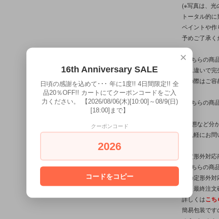
(※写真は、
トータル的に
ペイントや作
予めご了承く
×
※こちらの商
16th Anniversary SALE
入れ違いで完
その際はご容
日頃の感謝を込めて･･･ 年に1度!! 4日間限定!! 全
品20％OFF!! カートにてクーポンコードをご入
力ください。 【2026/08/06(木)[10:00]～08/9(日)
※こちらの商
[18:00]まで】
※状態など分
クーポンコード
お気軽にお問
2026
【定形外対応
※こちらの商品
コードをコピー
他の定形外対
は【最終注文
詳しくは
こち
簡易包装です