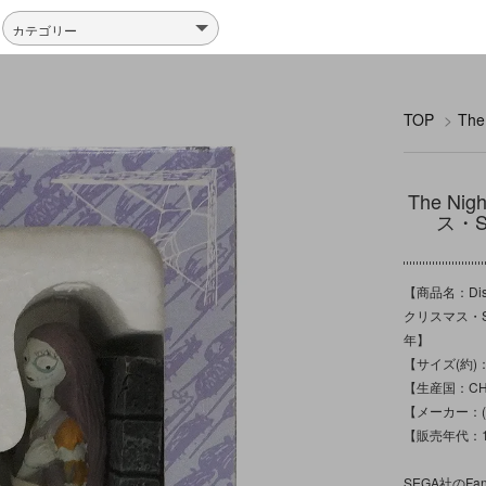
TOP
>
Th
The Ni
ス・
【商品名：Disn
クリスマス・SE
年】
【サイズ(約)：
【生産国：CH
【メーカー：(C) T
【販売年代：1
SEGA社のF