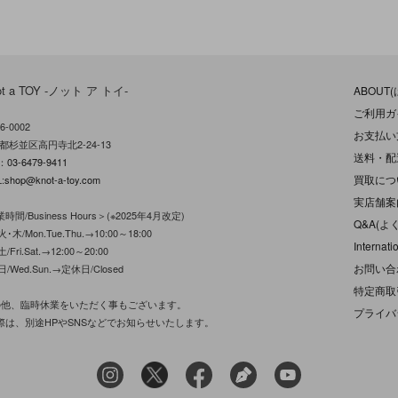
ot a TOY -ノット ア トイ-
ABOUT
ご利用ガ
6-0002
お支払い
都杉並区高円寺北2-24-13
送料・配
L：
03-6479-9411
買取につ
:
shop@knot-a-toy.com
実店舗案
時間/Business Hours＞(※2025年4月改定)
Q&A(よ
･木/Mon.Tue.Thu.→10:00～18:00
Internati
/Fri.Sat.→12:00～20:00
お問い合
日/Wed.Sun.→定休日/Closed
特定商取
の他、臨時休業をいただく事もございます。
プライバ
際は、別途HPやSNSなどでお知らせいたします。