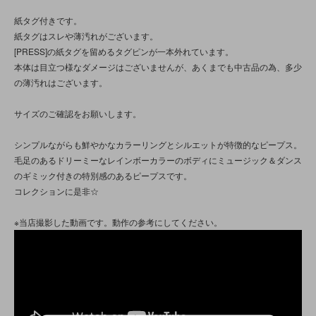
紙タグ付きです。
紙タグはスレや薄汚れがございます。
[PRESS]の紙タグを留めるタグピンが一本外れています。
本体は目立つ様なダメージはございませんが、あくまでも中古品の為、多少
の薄汚れはございます。
サイズのご確認をお願いします。
シンプルながらも鮮やかなカラーリングとシルエットが特徴的なピープス。
毛足のあるドリーミーなレインボーカラーのボディにミュージック＆ダンス
のギミック付きの特別感のあるピープスです。
コレクションに是非☆
※当店撮影した動画です。動作の参考にしてください。