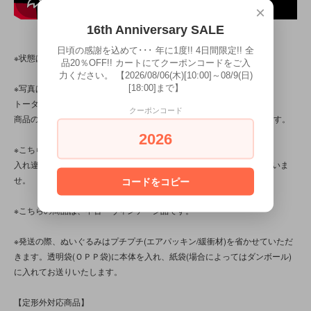
×
16th Anniversary SALE
日頃の感謝を込めて･･･ 年に1度!! 4日間限定!! 全
※状態は、6枚の写真と併せてご確認ください。
品20％OFF!! カートにてクーポンコードをご入
力ください。 【2026/08/06(木)[10:00]～08/9(日)
[18:00]まで】
※写真は、光の当たり方によって見え方が変わる為、
トータル的に判断いただけると幸いです。
クーポンコード
商品の特性/性質上、縫いや玉止め等に“甘さ/曖昧”差が見られる商品です。
2026
※こちらの商品は店頭でも販売しています。
入れ違いで完売してしまう場合がございます。その際はご容赦くださいま
せ。
コードをコピー
※こちらの商品は、中古・ヴィンテージ品です。
※発送の際、ぬいぐるみはプチプチ(エアパッキン/緩衝材)を省かせていただ
きます。透明袋(ＯＰＰ袋)に本体を入れ、紙袋(場合によってはダンボール)
に入れてお送りいたします。
【定形外対応商品】