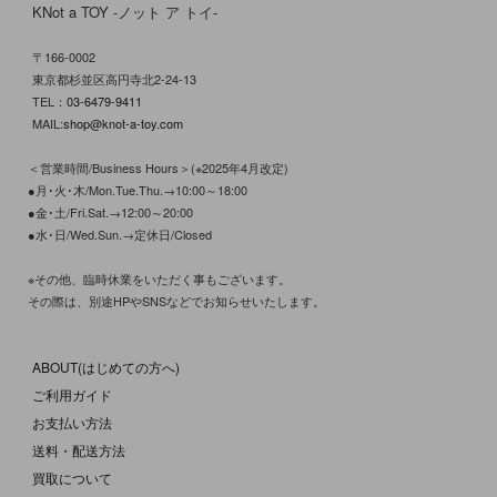
KNot a TOY -ノット ア トイ-
〒166-0002
東京都杉並区高円寺北2-24-13
TEL：
03-6479-9411
MAIL:
shop@knot-a-toy.com
＜営業時間/Business Hours＞(※2025年4月改定)
●月･火･木/Mon.Tue.Thu.→10:00～18:00
●金･土/Fri.Sat.→12:00～20:00
●水･日/Wed.Sun.→定休日/Closed
※その他、臨時休業をいただく事もございます。
その際は、別途HPやSNSなどでお知らせいたします。
ABOUT(はじめての方へ)
ご利用ガイド
お支払い方法
送料・配送方法
買取について