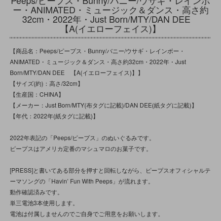
ー・ANIMATED・ミュージック＆ダンス・高さ約
32cm・2022年・Just Born/MTY/DAN DEE
【A(イエローフェイス)】
【商品名：Peeps/ピープス・Bunny/バニー/ウサギ・レインボー・
ANIMATED・ミュージック＆ダンス・高さ約32cm・2022年・Just
Born/MTY/DAN DEE 【A(イエローフェイス)】】
【サイズ(約)：高さ/32cm】
【生産国：CHINA】
【メーカー：Just Born/MTY(布タグに記載)/DAN DEE(紙タグに記載)】
【年代：2022年(紙タグに記載)】
2022年表記の「Peeps/ピープス」のぬいぐるみです。
ピープスはアメリカ定番のマシュマロのお菓子です。
[PRESS]と書いてある部分を押すと回転しながら、ピープスオフィシャルテ
ーマソングの「Havin’ Fun With Peeps」が流れます。
動作確認済みです。
単三電池3本使用します。
電池は付属しませんのでご自身でご用意をお願いします。