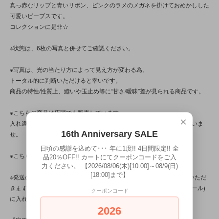
真っ赤なリップと青いリボン、ピンクのラメのメガネを掛けておめかしした
可愛いピープスです。
コレクションに是非☆
※状態は、6枚の写真と併せてご確認ください。
※写真は、光の当たり方によって見え方が変わる為、
トータル的に判断いただけると幸いです。
商品の特性/性質上、縫いや玉止め等に“甘さ/曖昧”差が見られる商品です。
※こちらの商品は店頭でも販売しています。
×
入れ違いで完売してしまう場合がございます。その際はご容赦くださいま
16th Anniversary SALE
せ。
日頃の感謝を込めて･･･ 年に1度!! 4日間限定!! 全
※こちらの商品は、中古・ヴィンテージ品です。
品20％OFF!! カートにてクーポンコードをご入
力ください。 【2026/08/06(木)[10:00]～08/9(日)
[18:00]まで】
※発送の際、ぬいぐるみはプチプチ(エアパッキン/緩衝材)を省かせていただ
きます。透明袋(ＯＰＰ袋)に本体を入れ、紙袋(場合によってはダンボール)
クーポンコード
に入れてお送りいたします。
2026