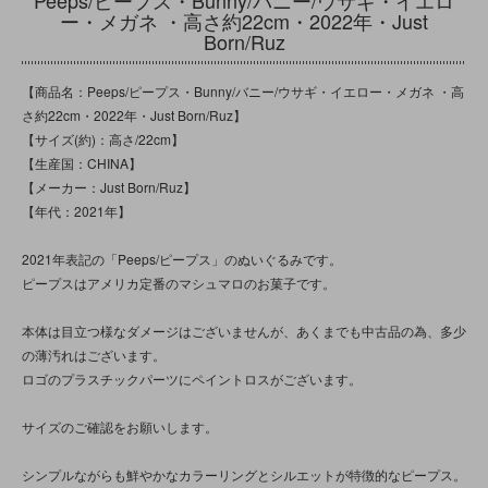
ー・メガネ ・高さ約22cm・2022年・Just
Born/Ruz
【商品名：Peeps/ピープス・Bunny/バニー/ウサギ・イエロー・メガネ ・高
さ約22cm・2022年・Just Born/Ruz】
【サイズ(約)：高さ/22cm】
【生産国：CHINA】
【メーカー：Just Born/Ruz】
【年代：2021年】
2021年表記の「Peeps/ピープス」のぬいぐるみです。
ピープスはアメリカ定番のマシュマロのお菓子です。
本体は目立つ様なダメージはございませんが、あくまでも中古品の為、多少
の薄汚れはございます。
ロゴのプラスチックパーツにペイントロスがございます。
サイズのご確認をお願いします。
シンプルながらも鮮やかなカラーリングとシルエットが特徴的なピープス。