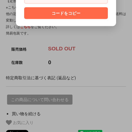
【定形外対応商品】
※こちらの商品は【サイズ規格外・(9)～250gまで】です。
コードをコピー
他の定形外対応商品と複数購入される場合は、サイズや重量によって送料は
変動します。送料は【最終注文確認書】で確定します。
詳しくは
こちら
をご覧ください。
簡易包装です。
SOLD OUT
販売価格
0
在庫数
特定商取引法に基づく表記 (返品など)
この商品について問い合わせる
買い物を続ける
お気に入り