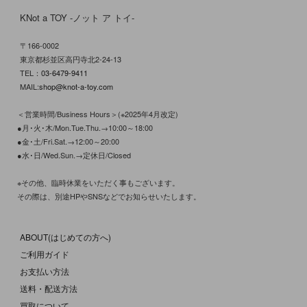
KNot a TOY -ノット ア トイ-
〒166-0002
東京都杉並区高円寺北2-24-13
TEL：
03-6479-9411
MAIL:
shop@knot-a-toy.com
＜営業時間/Business Hours＞(※2025年4月改定)
●月･火･木/Mon.Tue.Thu.→10:00～18:00
●金･土/Fri.Sat.→12:00～20:00
●水･日/Wed.Sun.→定休日/Closed
※その他、臨時休業をいただく事もございます。
その際は、別途HPやSNSなどでお知らせいたします。
ABOUT(はじめての方へ)
ご利用ガイド
お支払い方法
送料・配送方法
買取について