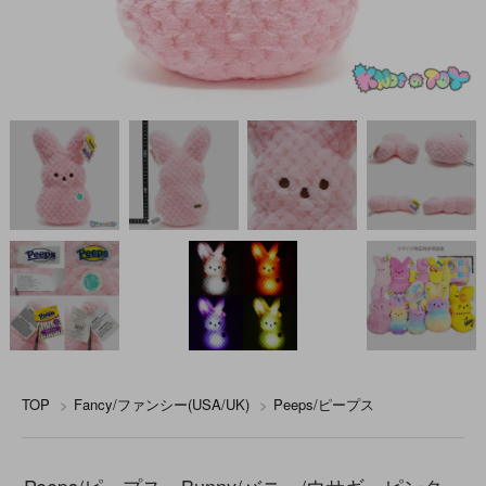
TOP
>
Fancy/ファンシー(USA/UK)
>
Peeps/ピープス
Peeps/ピープス・Bunny/バニー/ウサギ・ピンク・