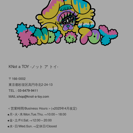
KNot a TOY -ノット ア トイ-
〒166-0002
東京都杉並区高円寺北2-24-13
TEL：
03-6479-9411
MAIL:
shop@knot-a-toy.com
＜営業時間/Business Hours＞(※2025年4月改定)
●月･火･木/Mon.Tue.Thu.→10:00～18:00
●金･土/Fri.Sat.→12:00～20:00
●水･日/Wed.Sun.→定休日/Closed