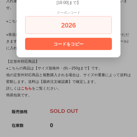
入れ違いで完売してしまう場合がございます。その際はご容赦くださいま
[18:00]まで】
せ。
クーポンコード
※こちらの商品は、中古・ヴィンテージ品です。
2026
※発送の際、ぬいぐるみはプチプチ(エアパッキン/緩衝材)を省かせていただ
きます。透明袋(ＯＰＰ袋)に本体を入れ、紙袋(場合によってはダンボール)
コードをコピー
に入れてお送りいたします。
【定形外対応商品】
※こちらの商品は【サイズ規格外・(9)～250gまで】です。
他の定形外対応商品と複数購入される場合は、サイズや重量によって送料は
変動します。送料は【最終注文確認書】で確定します。
詳しくは
こちら
をご覧ください。
簡易包装です。
SOLD OUT
販売価格
0
在庫数