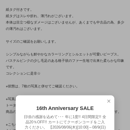
紙タグ付きです。
紙タグはスレや折れ、薄汚れがございます。
本体は目立つ様なダメージはございませんが、あくまでも中古品の為、多少
の薄汚れはございます。
サイズのご確認をお願いします。
シンプルながらも鮮やかなカラーリングとシルエットが可愛いピープス。
パステルピンクの少し毛足のある格子状のファー生地で出来た柔らかな印象
です。
コレクションに是非☆
※状態は、7枚の写真と併せてご確認ください。
※写真は、光の当たり方によって見え方が変わる為、
×
トータル的に判断いただけると幸いです。
16th Anniversary SALE
商品の特性/性質上、縫いや玉止め等に“甘さ/曖昧”差が見られる商品です。
日頃の感謝を込めて･･･ 年に1度!! 4日間限定!! 全
品20％OFF!! カートにてクーポンコードをご入
※こちらの商品は店頭でも販売しています。
力ください。 【2026/08/06(木)[10:00]～08/9(日)