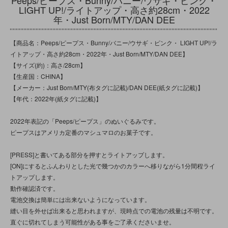
LIGHT UP!/ライトアップ・高さ約28cm・2022
年・Just Born/MTY/DAN DEE
【商品名：Peeps/ピープス・Bunny/バニー/ウサギ・ピンク・ LIGHT UP!/ラ
イトアップ・高さ約28cm・2022年・Just Born/MTY/DAN DEE】
【サイズ(約)：高さ/28cm】
【生産国：CHINA】
【メーカー：Just Born/MTY(布タグに記載)/DAN DEE(紙タグに記載)】
【年代：2022年(紙タグに記載)】
2022年表記の「Peeps/ピープス」のぬいぐるみです。
ピープスはアメリカ定番のマシュマロのお菓子です。
[PRESS]と書いてある部分を押すとライトアップします。
[ON]にするとふんわりとした光で幾つかのカラーへ移りながら1分間程ライ
トアップします。
動作確認済です。
電池交換は簡単には出来ないようになっています。
縫い目を外せば出来ると思われますが、現時点での電池の残量は不明です。
直ぐに切れてしまう可能性がある事をご了承くださいませ。