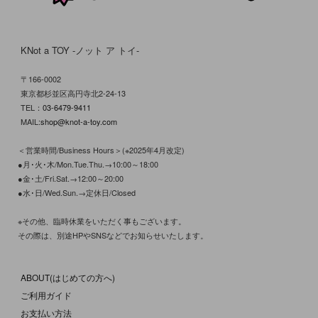
KNot a TOY -ノット ア トイ-
〒166-0002
東京都杉並区高円寺北2-24-13
TEL：
03-6479-9411
MAIL:
shop@knot-a-toy.com
＜営業時間/Business Hours＞(※2025年4月改定)
●月･火･木/Mon.Tue.Thu.→10:00～18:00
●金･土/Fri.Sat.→12:00～20:00
●水･日/Wed.Sun.→定休日/Closed
※その他、臨時休業をいただく事もございます。
その際は、別途HPやSNSなどでお知らせいたします。
ABOUT(はじめての方へ)
ご利用ガイド
お支払い方法