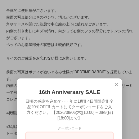
全体的に使用感がございます。
前面の写真部分はキズやシワ、汚れがございます。
角やケースを開けた状態で中心線の上下に破れがございます。
内側の引き出しにキズや汚れ、向かって右側のフタの部分にオレンジの汚れ
がございます。
ベッドのお部屋部分の状態は比較的良好です。
サイズのご確認をお忘れない様にお願いします。
前面の写真はボディがぬいぐるみ仕様の“BEDTIME BARBIE”を採用していま
す。
×
内側のベッドルームはシンプルな作りながらも絵柄やギミックなどドリーミ
16th Anniversary SALE
ーで可愛い要素が詰まった魅力的なデザインです。
コレクションに是非☆
日頃の感謝を込めて･･･ 年に1度!! 4日間限定!! 全
品20％OFF!! カートにてクーポンコードをご入
力ください。 【2026/08/06(木)[10:00]～08/9(日)
※状態は、11枚の写真と併せてご確認ください。
[18:00]まで】
※写真は、光の当たり方によって見え方が変わる為、
クーポンコード
トータル的に判断いただけると幸いです。