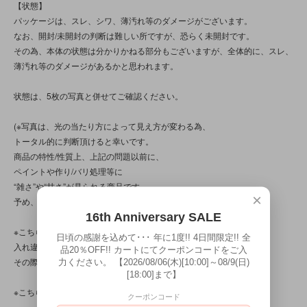
【状態】
パッケージは、スレ、シワ、薄汚れ等のダメージがございます。
なお、開封/未開封の判断は難しい所ですが、恐らく未開封です。
その為、本体の状態は分かりかねる部分もございますが、全体的に、スレ、
薄汚れ等のダメージがあるかと思われます。
状態は、5枚の写真と併せてご確認ください。
(※写真は、光の当たり方によって見え方が変わる為、
トータル的に判断頂けると幸いです。
商品の特性/性質上、上記の問題以前に、
ペイントや作り/バリ処理等に
“雑さ”や“甘さ”が見られる商品です。
×
予め、ご了承くださいませ。)
16th Anniversary SALE
※こちらの商品は店頭でも販売しています。
日頃の感謝を込めて･･･ 年に1度!! 4日間限定!! 全
入れ違いで完売してしまう場合がございます。
品20％OFF!! カートにてクーポンコードをご入
その際はご容赦くださいませ。
力ください。 【2026/08/06(木)[10:00]～08/9(日)
[18:00]まで】
※こちらの商品は、中古品です。
クーポンコード