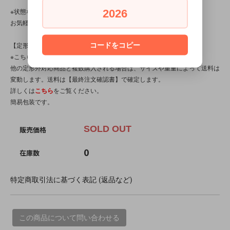
※状態など分かり辛い点、気になる点、不明点がございましたら、
2026
お気軽にお問い合わせください。
【定形外対応商品】
コードをコピー
※こちらの商品は【サイズ規格内・(1)～50gまで】です。
他の定形外対応商品と複数購入される場合は、サイズや重量によって送料は
変動します。送料は【最終注文確認書】で確定します。
詳しくは
こちら
をご覧ください。
簡易包装です。
SOLD OUT
販売価格
0
在庫数
特定商取引法に基づく表記 (返品など)
この商品について問い合わせる