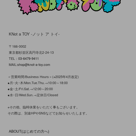
KNot a TOY -ノット ア トイ-
〒166-0002
東京都杉並区高円寺北2-24-13
TEL：
03-6479-9411
MAIL:
shop@knot-a-toy.com
＜営業時間/Business Hours＞(※2025年4月改定)
●月･火･木/Mon.Tue.Thu.→10:00～18:00
●金･土/Fri.Sat.→12:00～20:00
●水･日/Wed.Sun.→定休日/Closed
※その他、臨時休業をいただく事もございます。
その際は、別途HPやSNSなどでお知らせいたします。
ABOUT(はじめての方へ)