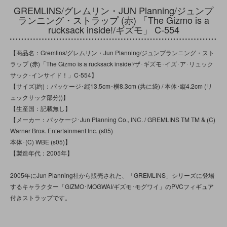
GREMLINS/グレムリン・JUN Planning/ジュンプ
ランニング・ストラップ (赤) 「The Gizmo is a
rucksack inside!/ギズモ」 C-554
【商品名：Gremlins/グレムリン・Jun Planning/ジュンプランニング・スト
ラップ (赤)「The Gizmo is a rucksack inside!/ザ･ギズモ･イズ･ア･リュック
サック･インサイド！」C-554】
【サイズ(約)：パッケージ･縦13.5cm･横8.3cm (共に袋) / 本体･縦4.2cm (リ
ュックサック部分))】
【生産国：記載無し】
【メーカー：パッケージ･Jun Planning Co., INC. / GREMLINS TM TM & (C)
Warner Bros. Entertainment Inc. (s05)
本体･(C) WBE (s05)】
【製造年代：2005年】
2005年にJun Planning社から販売された、「GREMLINS」シリーズに登場
するキャラクター「GIZMO･MOGWAI/ギズモ･モグワイ」のPVCフィギュア
付きストラップです。