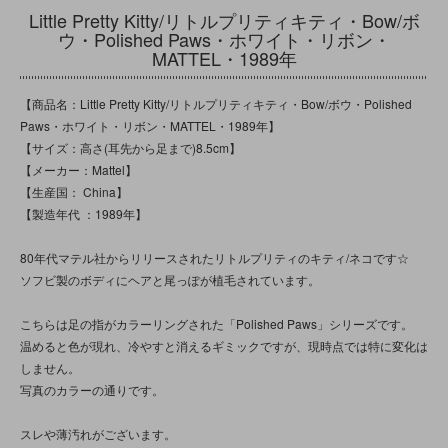
Little Pretty Kitty/リトルプリティキティ・Bow/ボ
ウ・Polished Paws・ホワイト・リボン・
MATTEL・1989年
【商品名：Little Pretty Kitty/リトルプリティキティ・Bow/ボウ・Polished
Paws・ホワイト・リボン・MATTEL・1989年】
【サイズ：高さ(耳先から足まで)8.5cm】
【メーカー：Mattel】
【生産国： China】
【製造年代 ：1989年】
80年代マテル社からリリースされたリトルプリティのキティ/ネコです☆
ソフビ製のボディにヘアと尾っぽが植毛されています。
こちらは足の指がカラーリングされた「Polished Paws」シリーズです。
温めると色が現れ、冷やすと消えるギミックですが、現時点では特に変化は
しません。
写真のカラーの通りです。
スレや薄汚れがございます。