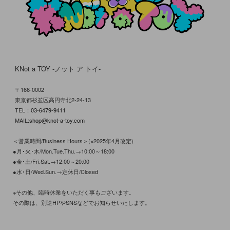
KNot a TOY -ノット ア トイ-
〒166-0002
東京都杉並区高円寺北2-24-13
TEL：
03-6479-9411
MAIL:
shop@knot-a-toy.com
＜営業時間/Business Hours＞(※2025年4月改定)
●月･火･木/Mon.Tue.Thu.→10:00～18:00
●金･土/Fri.Sat.→12:00～20:00
●水･日/Wed.Sun.→定休日/Closed
※その他、臨時休業をいただく事もございます。
その際は、別途HPやSNSなどでお知らせいたします。