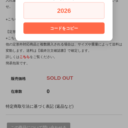
せ。
2026
※こちらの商品は中古・ヴィンテージ品です。
コードをコピー
【定形外対応商品】
※こちらの商品は【サイズ規格外・(7)～100gまで】です。
他の定形外対応商品と複数購入される場合は、サイズや重量によって送料は
変動します。送料は【最終注文確認書】で確定します。
詳しくは
こちら
をご覧ください。
簡易包装です。
SOLD OUT
販売価格
0
在庫数
特定商取引法に基づく表記 (返品など)
この商品について問い合わせる