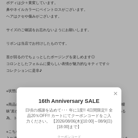
ボディは少々黄変しています。
鼻やネイルカラーにペイントロスがございます。
ヘアはクセや傷みがございます。
サイズのご確認をお忘れないようにお願いします。
リボンは当店でお付けしたものです。
首が回るのでちょっとしたポージングを楽しめます◎
コロンとしたフォルムに愛らしい表情が魅力的なキティです☆
コレクションに是非♪
※状態は、5枚の写真と併せてご確認ください。
×
16th Anniversary SALE
※商品の特性/性質上、上記の問題以前に、ペイントのムラや漏れ等の“曖
日頃の感謝を込めて･･･ 年に1度!! 4日間限定!! 全
昧”差が見られる商品です。写真は光の当たり方によって見え方が変わる
品20％OFF!! カートにてクーポンコードをご入
為、トータル的に判断いただけると幸いです。
力ください。 【2026/08/06(木)[10:00]～08/9(日)
[18:00]まで】
※こちらの商品は店頭でも販売しています。
クーポンコード
入れ違いで完売してしまう場合がございます。その際はご容赦くださいま