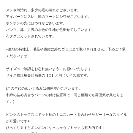
スレや薄汚れ、多少の毛の潰れがございます。
アイパーツにスレ、胸のマークにシワがございます。
ポンポンの先にほつれがございます。
パンツ、耳、足裏の水色の生地が色褪せてしています。
布タグはカットされています。
※生地の特性上、毛足や繊維に絡むゴミは全て取りきれません。予めご了承
くださいませ。
サイズのご確認をお忘れ無いようにお願いいたします。
サイズ検証用参照画像の【C】と同じサイズ感です。
(この年代のぬいぐるみは個体差がございます。
中綿の詰め具合やパーツの付け位置等で、同じ種類でも雰囲気が異なりま
す。)
ピンクのトップスにドット柄のミニスカートを合わせたガーリーなスタイル
が可愛いです♪
ひっくり返すとボンボンになっちゃうギミックも魅力的です！