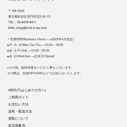
〒166-0002
東京都杉並区高円寺北2-24-13
TEL：
03-6479-9411
MAIL:
shop@knot-a-toy.com
＜営業時間/Business Hours＞(※2025年4月改定)
●月･火･木/Mon.Tue.Thu.→10:00～18:00
●金･土/Fri.Sat.→12:00～20:00
●水･日/Wed.Sun.→定休日/Closed
※その他、臨時休業をいただく事もございます。
その際は、別途HPやSNSなどでお知らせいたします。
ABOUT(はじめての方へ)
ご利用ガイド
お支払い方法
送料・配送方法
買取について
実店舗案内