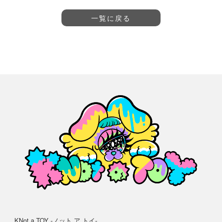
一覧に戻る
KNot a TOY -ノット ア トイ-