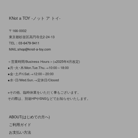
KNot a TOY -ノット ア トイ-
〒166-0002
東京都杉並区高円寺北2-24-13
TEL：
03-6479-9411
MAIL:
shop@knot-a-toy.com
＜営業時間/Business Hours＞(※2025年4月改定)
●月･火･木/Mon.Tue.Thu.→10:00～18:00
●金･土/Fri.Sat.→12:00～20:00
●水･日/Wed.Sun.→定休日/Closed
※その他、臨時休業をいただく事もございます。
その際は、別途HPやSNSなどでお知らせいたします。
ABOUT(はじめての方へ)
ご利用ガイド
お支払い方法