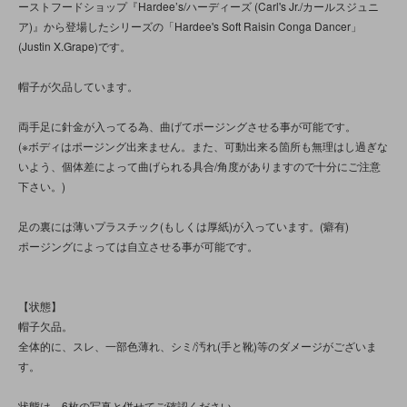
ーストフードショップ『Hardee’s/ハーディーズ (Carl's Jr./カールスジュニ
ア)』から登場したシリーズの「Hardee's Soft Raisin Conga Dancer」
(Justin X.Grape)です。
帽子が欠品しています。
両手足に針金が入ってる為、曲げてポージングさせる事が可能です。
(※ボディはポージング出来ません。また、可動出来る箇所も無理はし過ぎな
いよう、個体差によって曲げられる具合/角度がありますので十分にご注意
下さい。)
足の裏には薄いプラスチック(もしくは厚紙)が入っています。(癖有)
ポージングによっては自立させる事が可能です。
【状態】
帽子欠品。
全体的に、スレ、一部色薄れ、シミ/汚れ(手と靴)等のダメージがございま
す。
状態は、6枚の写真と併せてご確認ください。