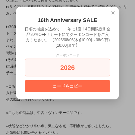
(※サイズは写真6枚目のサイズ検証用参照画像も併せてご確認ください。な
×
お、ペッツのサイズは縦11.6cmです。)
16th Anniversary SALE
(※写真は、光の当たり方によって見え方が変わる為、
日頃の感謝を込めて･･･ 年に1度!! 4日間限定!! 全
トータル的に判断頂けると幸いです。
品20％OFF!! カートにてクーポンコードをご入
また、商品の特性/性質上、上記の問題以前に、
力ください。 【2026/08/06(木)[10:00]～08/9(日)
[18:00]まで】
ペイントのムラや漏れや、バリ処理、作り自体に
“曖昧さ”“甘さ”“雑さ”の部分が見られる商品です。
クーポンコード
(その為、塗りムラや気泡割れ等がございます。
(気泡割れの部分は塗装ハゲのように見えます))
2026
予めご了承くださいませ。)
※こちらの商品は店頭でも販売しています。
コードをコピー
入れ違いで完売してしまう場合がございます。
その際はご容赦くださいませ。
※こちらの商品は、中古・ヴィンテージ品です。
※状態など分かり辛い点、気になる点、不明点がございましたら、
お気軽にお問い合わせください。