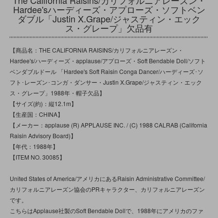
Hardee'sハーディーズ・アプローズ・ソフトベン
ダブル「Justin X.Grape/ジャスティン・エック
ス・グレープ」欠品有
【商品名：THE CALIFORNIA RAISINS/カリフォルニアレーズン・
Hardee's/ハーディーズ・applause/アプローズ・Soft Bendable Doll/ソフト
ベンダブルドール 「Hardee's Soft Raisin Conga Dancer/ハーディーズ･ソ
フト･レーズン･コンガ・ダンサー・Justin X.Grape/ジャスティン・エック
ス・グレープ」1988年・帽子欠品】
【サイズ(約)：縦12.1m】
【生産国：CHINA】
【メーカー：applause (R) APPLAUSE INC. / (C) 1988 CALRAB (California
Raisin Advisory Board)】
【年代：1988年】
【ITEM NO. 30085】
United States of America/アメリカにあるRaisin Administrative Committee/
カリフォルニアレーズン協会のPRキャラクター、カリフォルニアレーズン
です。
こちらはApplause社製のSoft Bendable Dollで、1988年にアメリカのファ