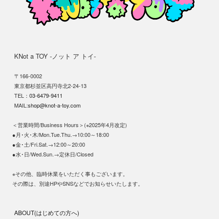
KNot a TOY -ノット ア トイ-
〒166-0002
東京都杉並区高円寺北2-24-13
TEL：
03-6479-9411
MAIL:
shop@knot-a-toy.com
＜営業時間/Business Hours＞(※2025年4月改定)
●月･火･木/Mon.Tue.Thu.→10:00～18:00
●金･土/Fri.Sat.→12:00～20:00
●水･日/Wed.Sun.→定休日/Closed
※その他、臨時休業をいただく事もございます。
その際は、別途HPやSNSなどでお知らせいたします。
ABOUT(はじめての方へ)