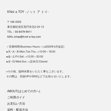
KNot a TOY -ノット ア トイ-
〒166-0002
東京都杉並区高円寺北2-24-13
TEL：
03-6479-9411
MAIL:
shop@knot-a-toy.com
＜営業時間/Business Hours＞(※2025年4月改定)
●月･火･木/Mon.Tue.Thu.→10:00～18:00
●金･土/Fri.Sat.→12:00～20:00
●水･日/Wed.Sun.→定休日/Closed
※その他、臨時休業をいただく事もございます。
その際は、別途HPやSNSなどでお知らせいたします。
ABOUT(はじめての方へ)
ご利用ガイド
お支払い方法
送料・配送方法