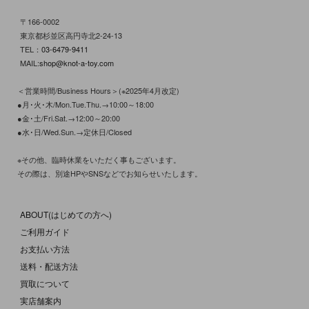
〒166-0002
東京都杉並区高円寺北2-24-13
TEL：
03-6479-9411
MAIL:
shop@knot-a-toy.com
＜営業時間/Business Hours＞(※2025年4月改定)
●月･火･木/Mon.Tue.Thu.→10:00～18:00
●金･土/Fri.Sat.→12:00～20:00
●水･日/Wed.Sun.→定休日/Closed
※その他、臨時休業をいただく事もございます。
その際は、別途HPやSNSなどでお知らせいたします。
ABOUT(はじめての方へ)
ご利用ガイド
お支払い方法
送料・配送方法
買取について
実店舗案内