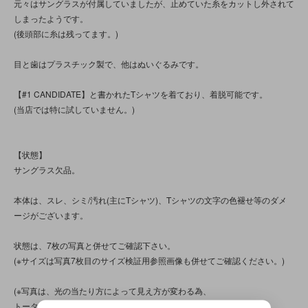
元々はサングラスが付属していましたが、止めていた糸をカットし外されて
しまったようです。
(後頭部に糸は残ってます。)
目と歯はプラスチック製で、他はぬいぐるみです。
【#1 CANDIDATE】と書かれたTシャツを着ており、着脱可能です。
(当店では特に試していません。)
【状態】
サングラス欠品。
本体は、スレ、シミ/汚れ(主にTシャツ)、Tシャツの文字の色褪せ等のダメ
ージがございます。
状態は、7枚の写真と併せてご確認下さい。
(※サイズは写真7枚目のサイズ検証用参照画像も併せてご確認ください。)
(※写真は、光の当たり方によって見え方が変わる為、
トータル的に判断頂けると幸いです。