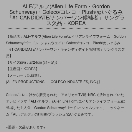
ALF/アルフ(Alien Life Form・Gordon
Schumway)・Coleco/コレコ・Plush/ぬいぐるみ
「#1 CANDIDATE/ナンバーワン候補者」サングラ
ス欠品・KOREA
【商品名：ALF/アルフ(Alien Life Form/エイリアンライフフォーム・Gordon
Schumway/ゴードン･シャムウェイ)・Coleco/コレコ・Plush/ぬいぐるみ
「#1 CANDIDATE/ナンバーワン・キャンディデイト/候補者」サングラス欠
品】
【サイズ(約)：縦24cm (頭～足)】
【生産国：KOREA】
【メーカー：記載無し
(ALIEN PRODUCTIONS. ・ COLECO INDUSTRIES, INC.)】
Coleco/コレコ社から販売された、アメリカのTV局･NBCで放映されていた
テレビドラマ「ALF/アルフ」(Alien Life Form/エイリアンライフフォーム)に
登場した主人公「Gordon Schumway/ゴードン･シャムウェイ」ニックネー
ム「ALF/アルフ」のPlush/プラッシュ/ぬいぐるみです。
※重要・欠品があります※