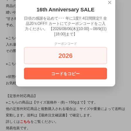
×
商品の特性/性質上、上記の問題以前に、
16th Anniversary SALE
縫いや玉止め、接着等に
日頃の感謝を込めて･･･ 年に1度!! 4日間限定!! 全
“甘さ/曖昧”差が見られる商品です。
品20％OFF!! カートにてクーポンコードをご入
予め、ご了承下さいませ。)
力ください。 【2026/08/06(木)[10:00]～08/9(日)
[18:00]まで】
※こちらの商品は店頭でも販売しています。
クーポンコード
入れ違いで完売してしまう場合がございます。
その際はご容赦下さいませ。
2026
※こちらの商品は、中古・ヴィンテージ品です。
コードをコピー
※状態など分かり辛い点、気になる点、不明点がございましたら、
お気軽にお問い合わせ下さい。
【定形外対応商品】
※こちらの商品は【サイズ規格外・(8)～150gまで】です。
他の定形外対応商品と複数購入される場合は、サイズや重量によって送料は
変動します。送料は【最終注文確認書】で確定します。
詳しくは
こちら
をご覧ください。
簡易包装です。