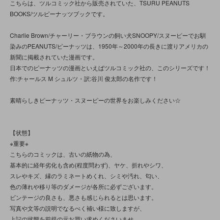
こちらは、ツルコミック社から販売されていた、TSURU PEANUTS
BOOKS/ツルピーナッツブックです。
Charlie Brown/チャーリー・ブラウンの飼い犬SNOOPY/スヌーピーでお馴
染みのPEANUTS/ピーナッツは、1950年～2000年の長きに渡りアメリカの
新聞に掲載されていた漫画です。
日本でのピーナッツの漫画といえばツルコミック社の、このシリーズです！
作:チャールス M シュルツ・訳:谷川 俊太郎の名作です！
素晴らしきピーナッツ・スヌーピーの世界をお楽しみください☆
【状態】
※重要※
こちらのコミックは、古いの紙物の為、
基本的に経年劣化も含め(程度問わず)、ヤケ、折れやシワ、
スレやキズ、縁のラミネートめくれ、シミや汚れ、匂い、
色の薄れや移り等のダメージが各所に必ずございます。
ビンテージの良さも、悪さも感じられるとは思います。
写真や文等の説明でなるべく補い様に致しますが、
上記の状態を前提の元お買い求めくださいませ。