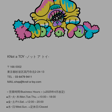
KNot a TOY -ノット ア トイ-
〒166-0002
東京都杉並区高円寺北2-24-13
TEL：
03-6479-9411
MAIL:
shop@knot-a-toy.com
＜営業時間/Business Hours＞(※2025年4月改定)
●月･火･木/Mon.Tue.Thu.→10:00～18:00
●金･土/Fri.Sat.→12:00～20:00
●水･日/Wed.Sun.→定休日/Closed