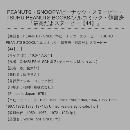
PEANUTS・SNOOPY/ピーナッツ・スヌーピー・
TSURU PEANUTS BOOKS/ツルコミック・鶴書房
「最高だよスヌーピー【44】」
【商品名：PEANUTS・SNOOPY/ピーナッツ・スヌーピー・TSURU
PEANUTS BOOKS/ツルコミック・鶴書房「最高だよ スヌーピー
【44】」】
【サイズ (約)：10.6×17.5cm】
【作者：CHARLES M. SCHULZ / チャールス M. シュルツ】
【訳者：谷川俊太郎】
【発行者：田中博之】
【発行所：ツル・コミック社】
【印刷所：稲村印刷株式会社】
【Printed in Japan 1975】
【コピーライト：(C) 1959, 1960, 1961, 1962, 1963, 1964, 1965, 1966,
1967, 1972, 1973, 1974 by United Feature Syndicate, Inc.】
【収録年代：1959～1967、1972～1974年】
【英題名：You're Tops, SNOOPY】