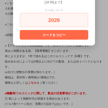
[18:00]まで】
※こちらの商品は店頭でも販売しています。
入れ違いで完売してしまう場合がございます。
クーポンコード
その際はご容赦下さいませ。
2026
※こちらの商品は、中古・ヴィンテージ品です。
※状態など気になる点がある方は、お気軽にお問い合わせ下さい。
コードをコピー
※【クリックポスト対応商品】です。(※ポスト⇔ポスト投函です)
厚みに制限がある為、【限界冊数】がございます。
本によりますが、1件で送れるはこのツルコミックで【4冊】です。
組み合わせによっては2便以上に分けての配送、またはゆうパックとなりま
す。
(※分けた便数分の実費が掛かります。)
梱包は、茶封筒＋透明袋(※1冊毎))です。
価格など詳しくは
こちら
をご覧ください。
※鶴書房/ツルコミックに関して、数点の注意事項がございます。
① 巻によって掲載年代が前後する場合があります。
(ツル1巻1ページ目が、実際の1話目ではないです。)