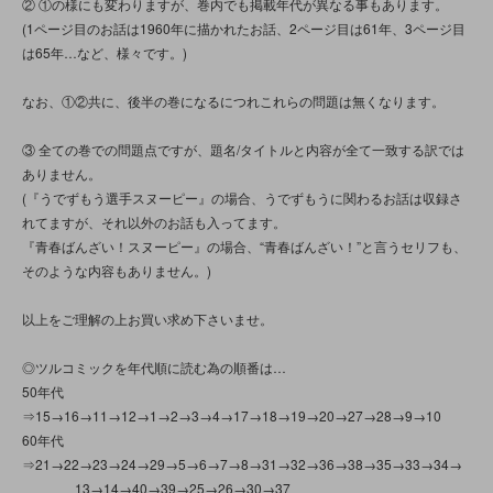
② ①の様にも変わりますが、巻内でも掲載年代が異なる事もあります。
(1ページ目のお話は1960年に描かれたお話、2ページ目は61年、3ページ目
は65年…など、様々です。)
なお、①②共に、後半の巻になるにつれこれらの問題は無くなります。
③ 全ての巻での問題点ですが、題名/タイトルと内容が全て一致する訳では
ありません。
(『うでずもう選手スヌーピー』の場合、うでずもうに関わるお話は収録さ
れてますが、それ以外のお話も入ってます。
『青春ばんざい！スヌーピー』の場合、“青春ばんざい！”と言うセリフも、
そのような内容もありません。)
以上をご理解の上お買い求め下さいませ。
◎ツルコミックを年代順に読む為の順番は…
50年代
⇒15→16→11→12→1→2→3→4→17→18→19→20→27→28→9→10
60年代
⇒21→22→23→24→29→5→6→7→8→31→32→36→38→35→33→34→
13→14→40→39→25→26→30→37