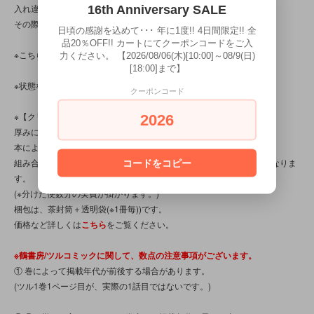
入れ違いで完売してしまう場合がございます。
16th Anniversary SALE
その際はご容赦下さいませ。
日頃の感謝を込めて･･･ 年に1度!! 4日間限定!! 全
品20％OFF!! カートにてクーポンコードをご入
※こちらの商品は、中古・ヴィンテージ品です。
力ください。 【2026/08/06(木)[10:00]～08/9(日)
[18:00]まで】
※状態など気になる点がある方は、お気軽にお問い合わせ下さい。
クーポンコード
※【クリックポスト対応商品】です。(※ポスト⇔ポスト投函です)
2026
厚みに制限がある為、【限界冊数】がございます。
本によりますが、1件で送れるはこのツルコミックで【4冊】です。
組み合わせによっては2便以上に分けての配送、またはゆうパックとなりま
コードをコピー
す。
(※分けた便数分の実費が掛かります。)
梱包は、茶封筒＋透明袋(※1冊毎))です。
価格など詳しくは
こちら
をご覧ください。
※鶴書房/ツルコミックに関して、数点の注意事項がございます。
① 巻によって掲載年代が前後する場合があります。
(ツル1巻1ページ目が、実際の1話目ではないです。)