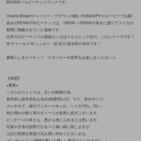
BOOKS/ツルピーナッツブックです。
Charlie Brown/チャーリー・ブラウンの飼い犬SNOOPY/スヌーピーでお馴
染みのPEANUTS/ピーナッツは、1950年～2000年の長きに渡りアメリカの
新聞に掲載されていた漫画です。
日本でのピーナッツの漫画といえばツルコミック社の、このシリーズです！
作:チャールス M シュルツ・訳:谷川 俊太郎の名作です！
素晴らしきピーナッツ・スヌーピーの世界をお楽しみください☆
【状態】
※重要※
こちらのコミックは、古いの紙物の為、
基本的に経年劣化も含め(程度問わず)、ヤケ、折れやシワ、
スレやキズ、縁のラミネートめくれ、シミや汚れ、匂い、
色の薄れや移り等のダメージが各所に必ずございます。
ビンテージの良さも、悪さも感じられるとは思います。
写真や文等の説明でなるべく補い様に致しますが、
上記の状態を前提の元お買い求めくださいませ。
(ビンテージにご理解が無いと難しい商品かもしれません。)