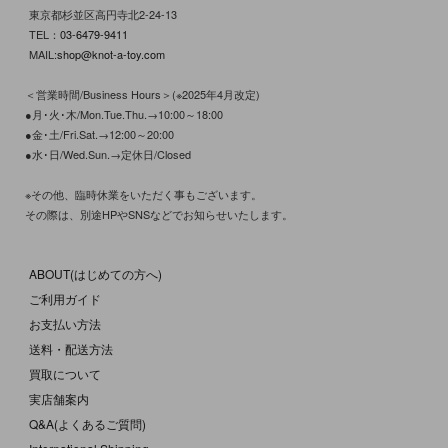
東京都杉並区高円寺北2-24-13
TEL：
03-6479-9411
MAIL:
shop@knot-a-toy.com
＜営業時間/Business Hours＞(※2025年4月改定)
●月･火･木/Mon.Tue.Thu.→10:00～18:00
●金･土/Fri.Sat.→12:00～20:00
●水･日/Wed.Sun.→定休日/Closed
※その他、臨時休業をいただく事もございます。
その際は、別途HPやSNSなどでお知らせいたします。
ABOUT(はじめての方へ)
ご利用ガイド
お支払い方法
送料・配送方法
買取について
実店舗案内
Q&A(よくあるご質問)