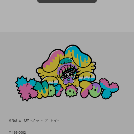
KNot a TOY -ノット ア トイ-
〒166-0002