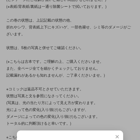
(※表紙/背表紙/裏紙は一通り除菌シートで拭いております。)
この巻の状態は、上記記載の状態の他、
折れやシワ、背表紙上下にキズ/ハゲ、一部色褪せ、シミ等のダメージがご
ざいます。
状態は、5枚の写真と併せてご確認ください。
(※こちらは古本です。ご理解の上、ご購入くださいませ。
また、全ページ全てを細かくチェックしておりません。
記載漏れがあるかも知れませんが、ご了承くださいませ。)
※コミックは返品不可とさせていただきます。
状態は写真と文を参照になさってください。
(写真は、光の当たり方によって見え方が変わります。
光によって色の変化(入り/抜け)もございますが、
ダメージによっての色の変化(入り/抜け)もございます。
トータル的に判断頂けると幸いです。)
×
※こちらの商品は店頭でも販売しています。