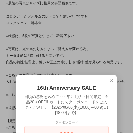
※最後の写真はサイズ比較用の参照画像です。
コロンとしたフォルムのレトロで可愛いベアです♪
コレクションに是非☆
※状態は、5枚の写真と併せてご確認下さい。
※写真は、光の当たり方によって見え方が変わる為、
トータル的に判断頂けると幸いです。
商品の特性/性質上、縫いや玉止め等に“甘さ/曖昧”差が見られる商品です。
※こちらの商品は店頭でも販売しています。
×
入れ違いで完売してしまう場合がございます。その際はご容赦下さいませ。
16th Anniversary SALE
※こちらの商品は、中古・ヴィンテージ品です。
日頃の感謝を込めて･･･ 年に1度!! 4日間限定!! 全
品20％OFF!! カートにてクーポンコードをご入
※状態など気になる点がある方は、お気軽にお問い合わせ下さい。
力ください。 【2026/08/06(木)[10:00]～08/9(日)
[18:00]まで】
【定形外対応商品】
クーポンコード
※こちらの商品は【サイズ規格外・(7)～100gまで】です。