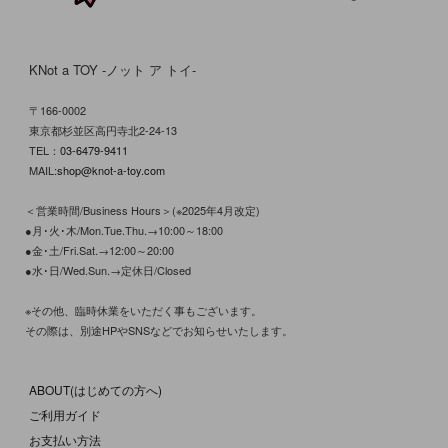
KNot a TOY -ノット ア トイ-
〒166-0002
東京都杉並区高円寺北2-24-13
TEL：
03-6479-9411
MAIL:
shop@knot-a-toy.com
＜営業時間/Business Hours＞(※2025年4月改定)
●月･火･木/Mon.Tue.Thu.→10:00～18:00
●金･土/Fri.Sat.→12:00～20:00
●水･日/Wed.Sun.→定休日/Closed
※その他、臨時休業をいただく事もございます。
その際は、別途HPやSNSなどでお知らせいたします。
ABOUT(はじめての方へ)
ご利用ガイド
お支払い方法