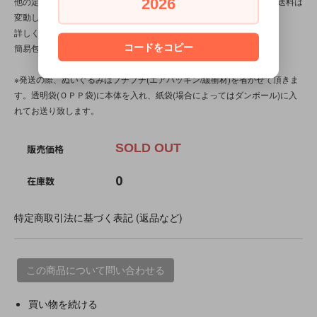
2026
他の定形外対応商品と複数購入される場合は、サイズや重量によって送料は
変動します。送料は【最終注文確認書】で確定します。
詳しくは
こちら
をご覧ください。
コードをコピー
簡易包装です。
※発送の際、ぬいぐるみはプチプチ(エアパッキン/緩衝材)を省かせて頂きま
す。透明袋(ＯＰＰ袋)に本体を入れ、紙袋(場合によってはダンボール)に入
れてお送り致します。
SOLD OUT
販売価格
0
在庫数
特定商取引法に基づく表記 (返品など)
この商品について問い合わせる
買い物を続ける