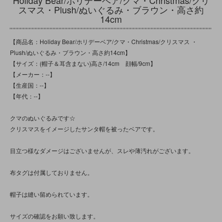
スマス・Plush/ぬいぐるみ・ブラウン・高さ約
14cm
【商品名：Holiday Bear/ホリデーベア/クマ・Christmas/クリスマス ・
Plush/ぬいぐるみ・ブラウン・高さ約14cm】
【サイズ：(帽子＆耳含まない)高さ/14cm 顔幅/9cm】
【メーカー：--】
【生産国：--】
【年代：--】
クマのぬいぐるみです☆
クリスマスをイメージしたサンタ帽を被ったベアです。
目立つ様なダメージはございませんが、スレや薄汚れがございます。
布タグは付属しておりません。
帽子は縫い留められています。
サイズの確認をお願い致します。