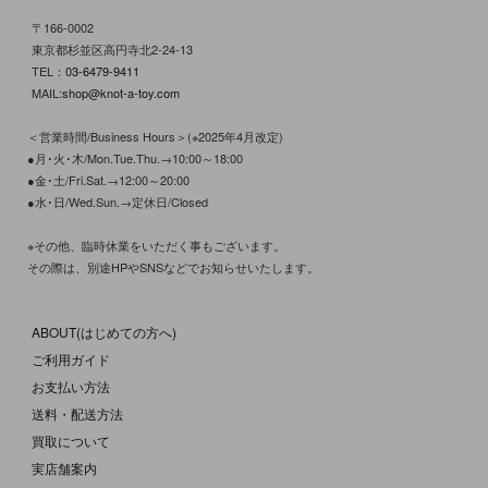
〒166-0002
東京都杉並区高円寺北2-24-13
TEL：
03-6479-9411
MAIL:
shop@knot-a-toy.com
＜営業時間/Business Hours＞(※2025年4月改定)
●月･火･木/Mon.Tue.Thu.→10:00～18:00
●金･土/Fri.Sat.→12:00～20:00
●水･日/Wed.Sun.→定休日/Closed
※その他、臨時休業をいただく事もございます。
その際は、別途HPやSNSなどでお知らせいたします。
ABOUT(はじめての方へ)
ご利用ガイド
お支払い方法
送料・配送方法
買取について
実店舗案内