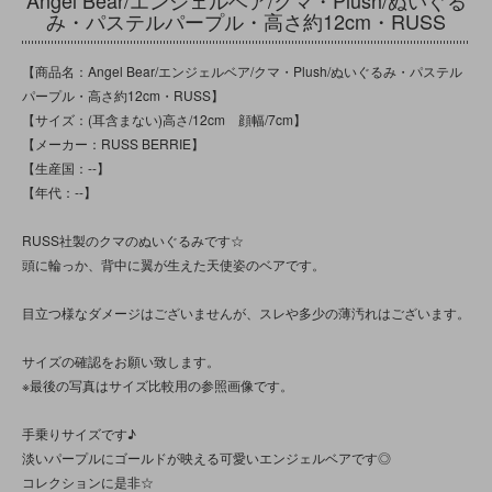
み・パステルパープル・高さ約12cm・RUSS
【商品名：Angel Bear/エンジェルベア/クマ・Plush/ぬいぐるみ・パステル
パープル・高さ約12cm・RUSS】
【サイズ：(耳含まない)高さ/12cm 顔幅/7cm】
【メーカー：RUSS BERRIE】
【生産国：--】
【年代：--】
RUSS社製のクマのぬいぐるみです☆
頭に輪っか、背中に翼が生えた天使姿のベアです。
目立つ様なダメージはございませんが、スレや多少の薄汚れはございます。
サイズの確認をお願い致します。
※最後の写真はサイズ比較用の参照画像です。
手乗りサイズです♪
淡いパープルにゴールドが映える可愛いエンジェルベアです◎
コレクションに是非☆