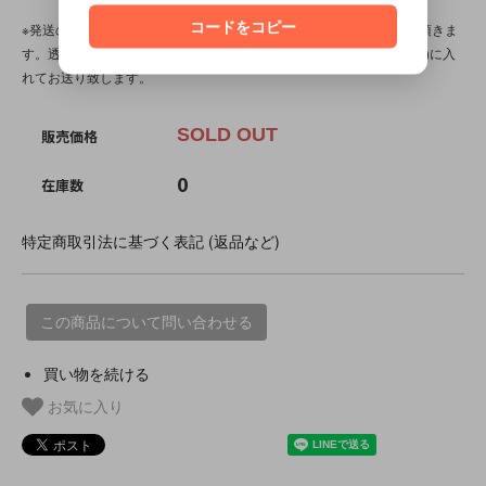
コードをコピー
※発送の際、ぬいぐるみはプチプチ(エアパッキン/緩衝材)を省かせて頂きま
す。透明袋(ＯＰＰ袋)に本体を入れ、紙袋(場合によってはダンボール)に入
れてお送り致します。
SOLD OUT
販売価格
0
在庫数
特定商取引法に基づく表記 (返品など)
この商品について問い合わせる
買い物を続ける
お気に入り