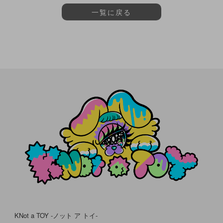
一覧に戻る
KNot a TOY -ノット ア トイ-