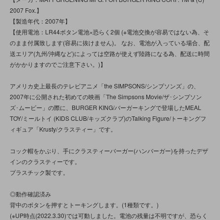
2007 Fox.】
【製造年代：2007年】
【使用電池：LR44ボタン電池×恐らく2個 (※電池交換が容易ではない為、そ
のまま付属致します(容易に抜けません)。 なお、電池が入っている場合、配
送エリア(九州/沖縄など)によっては空路が使えず陸路になる為、配送に時間
がかかりますのでご注意下さい。)】
アメリカ史上最長のテレビアニメ「the SIMPSONS/シンプソンズ」の、
2007年に公開された初めての映画「The Simpsons Movie/ザ･シンプソン
ズ･ムービー」の際に、BURGER KING/バーガーキングで登場したMEAL
TOY/ミールトイ (KIDS CLUB/キッズクラブ)のTalking Figure/トーキングフ
ィギュア「Krusty/クラスティー」です。
コック帽をかぶり、手にクラスティーバーガー(ハンバーガー)を持ったデザ
インのクラスティーです。
プラスチック製です。
◎動作確認済み
背中のボタンを押すとトーキングします。(1種類です。)
(※UP時点(2022.3.30)では可動しました。電池の残量は不明ですが、恐らく