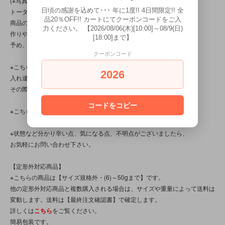
(※写真は、光の当たり方によって見え方が変わる為、
日頃の感謝を込めて･･･ 年に1度!! 4日間限定!! 全
トータル的に判断頂けると幸いです。
品20％OFF!! カートにてクーポンコードをご入
商品の特性/性質上、上記の問題以前に、
力ください。 【2026/08/06(木)[10:00]～08/9(日)
作りやペイント等の“曖昧差”、“雑差”が見られる商品です。
[18:00]まで】
予め、ご了承くださいませ。)
クーポンコード
※こちらの商品は店頭でも販売しています。
2026
入れ違いで完売してしまう場合がございます。
その際はご容赦下さいませ。
コードをコピー
※こちらの商品は、中古・ヴィンテージ品です。
※状態など分かり辛い点、気になる点、不明点がございましたら、
お気軽にお問い合わせ下さい。
【定形外対応商品】
※こちらの商品は【サイズ規格外・(6)～50gまで】です。
他の定形外対応商品と複数購入される場合は、サイズや重量によって送料は
変動します。送料は【最終注文確認書】で確定します。
詳しくは
こちら
をご覧ください。
簡易包装です。