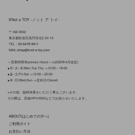
KNot a TOY -ノット ア トイ-
〒166-0002
東京都杉並区高円寺北2-24-13
TEL：
03-6479-9411
MAIL:
shop@knot-a-toy.com
＜営業時間/Business Hours＞(※2025年4月改定)
●月･火･木/Mon.Tue.Thu.→10:00～18:00
●金･土/Fri.Sat.→12:00～20:00
●水･日/Wed.Sun.→定休日/Closed
※その他、臨時休業をいただく事もございます。
その際は、別途HPやSNSなどでお知らせいたします。
ABOUT(はじめての方へ)
ご利用ガイド
お支払い方法