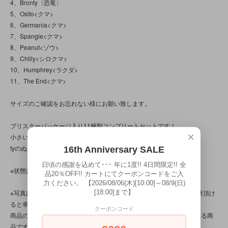
4、Bronty〈恐竜〉
5、Osito<クマ>
6、Germania<クマ>
7、Spangle<クマ>
8、Peanut<ゾウ>
9、Chilly<シロクマ>
10、Humphrey<ラクダ>
11、The End<クマ>
サイズのご確認をお忘れない様にお願い致します。
ブリスターパッケージ入り11種類コンプリートセットです！
×
小さいながらも、作りはしっかりしています◎
tyのぬいぐるみの象徴であるハートのタグも付いています♪
16th Anniversary SALE
日頃の感謝を込めて･･･ 年に1度!! 4日間限定!! 全
※状態は、9枚の写真と併せてご確認下さい。
品20％OFF!! カートにてクーポンコードをご入
力ください。 【2026/08/06(木)[10:00]～08/9(日)
[18:00]まで】
※写真は、光の当たり方によって見え方が変わる為、トータル的に判断頂け
ると幸いです。
クーポンコード
商品の特性/性質上、上記の問題以前に、作りに個体差や粗さが見られる商
品です。