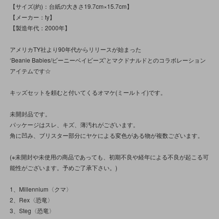
【サイズ(約)：台紙の大きさ19.7cm×15.7cm】
【メーカー：ty】
【製造年代：2000年】
アメリカTY社より90年代からリリースが始まった
‘Beanie Babies/ビーニーベイビーズ’とマクドナルドとのコラボレーション
アイテムです☆
キッズセットを頼むと付いてくるオマケ(ミールトイ)です。
未開封品です。
パッケージはスレ、キズ、薄汚れがございます。
角に凹み、ブリスター部分にヤケによる変色がある物が複数ございます。
(※未開封や未使用の商品であっても、初期不良や経年による不良が起こる可
能性がございます。予めご了承下さい。)
1、Millennium〈クマ〉
2、Rex〈恐竜〉
3、Steg〈恐竜〉