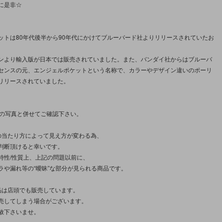
に是非☆
ットは80年代後半から90年代にかけてブルーバード社よりリリースされていたお
ンより輸入版が日本では販売されていました。また、バンダイ社からはブルーバ
センスの元、エンジェルポケットという名称で、カラーやデザイン違いのポーリ
リリースされていました。
枚の写真と併せてご確認下さい。
の当たり方によって見え方が変わる為、
判断頂けると幸いです。
特性/性質上、上記の問題以前に、
ラや漏れ等の“曖昧”な部分が見られる商品です。
品は店頭でも販売しています。
売してしまう場合がございます。
赦下さいませ。