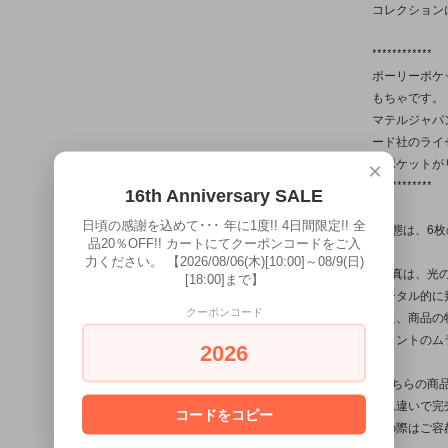
コレクション
************
ポーリーポケ
もちゃです。
マテルジャパ
ード社のライ
ーポケットが
×
************
16th Anniversary SALE
日頃の感謝を込めて･･･ 年に1度!! 4日間限定!! 全
※状態は、6
品20％OFF!! カートにてクーポンコードをご入
力ください。 【2026/08/06(木)[10:00]～08/9(日)
※写真は、光
[18:00]まで】
トータル的に
クーポンコード
また、商品の
ペイントのム
2026
※こちらの商
入れ違いで完
コードをコピー
その際はご容