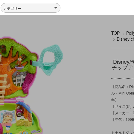
TOP
>
Po
>
Disney
Disney
チップアンド
【商品名：Dis
ル・Mini Co
年】
【サイズ(約)：
【メーカー：Blu
【年代：199
ドナルドダッ