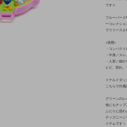
です☆
ブルーバード社
ーコレクション
でリリースさ
<状態>
・コンパクト
・中身／スレ
・人形／細か
ヒビ、割れ、
ドナルドダッ
こちらで付属
グリーンのレ
他にもチップ
ふたりに惑わ
ディズニーシ
イテムです！