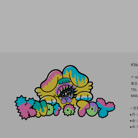
KN
〒16
東京
TE
MAIL
＜営業
●月･火
●金･土
●水･