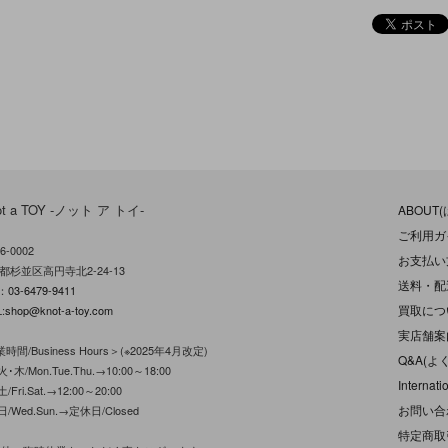
ot a TOY -ノット ア トイ-
ABOUT
ご利用ガ
6-0002
お支払い
都杉並区高円寺北2-24-13
送料・配
L：
03-6479-9411
買取につ
:
shop@knot-a-toy.com
実店舗案
時間/Business Hours＞(※2025年4月改定)
Q&A(よ
･木/Mon.Tue.Thu.→10:00～18:00
Internati
/Fri.Sat.→12:00～20:00
お問い合
日/Wed.Sun.→定休日/Closed
特定商取