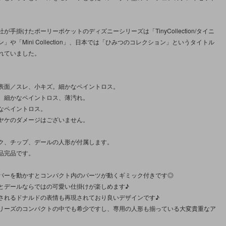
が手掛けたポーリーポケットのディズニーシリーズは「TinyCollection/タイニ
」や「Mini Collection」、日本では「ひみつのコレクション」というタイトル
れていました。
表面／スレ、小キズ。細かなペイントロス。
、細かなペイントロス、薄汚れ。
なペイントロス。
ヤケのダメージはございません。
ク、チップ、デールの人形が付属します。
品完品です。
バーを動かすとコンパクト内のパーツが動くギミック付きです◎
とデールならではの可愛い仕掛けが楽しめます♪
されるドナルドの表情も再現されており良いデザインです♪
リーズのコンパクトの中でも希少ですし、専用の人形も揃っている大変貴重なア