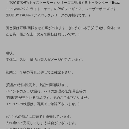
「TOY STORY/トイストーリー」シリーズに登場するキャラクター『Buzz
Lightyear/バズ･ライトイヤー』のPVCフィギュア、レーザーポーズです。
(BUDDY PACK/バディパックシリーズの片割れです。)
腕と腰は可動/回転させる事が出来ます。(曲げている手(左手)は、身体に当
たる為、僅かな上下のみで回転は難しいです。)
現状。
本体は、スレ、薄汚れ等のダメージがございます。
状態は、３枚の写真と併せてご確認下さい。
(商品の特性/性質上、上記の問題以前に、
ペイントのムラや漏れ、バリの処理の仕方/具合等の
“曖昧”差が見られる商品です。予めご了承下さいませ。
１つ１つの状態は、写真でご確認下さいませ。)
※こちらの商品は店頭でも販売しています。
入れ違いで完売してしまう場合がございます。
その際はご容赦くださいませ。