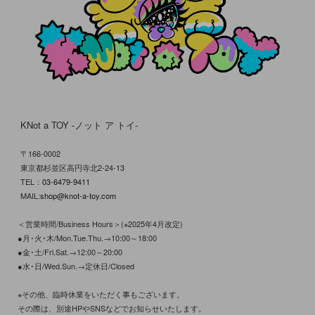
KNot a TOY -ノット ア トイ-
〒166-0002
東京都杉並区高円寺北2-24-13
TEL：
03-6479-9411
MAIL:
shop@knot-a-toy.com
＜営業時間/Business Hours＞(※2025年4月改定)
●月･火･木/Mon.Tue.Thu.→10:00～18:00
●金･土/Fri.Sat.→12:00～20:00
●水･日/Wed.Sun.→定休日/Closed
※その他、臨時休業をいただく事もございます。
その際は、別途HPやSNSなどでお知らせいたします。