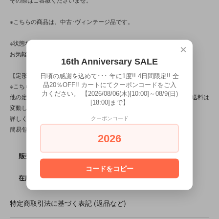
※こちらの商品は、中古･ヴィンテージ品です。
※状態など分かり辛い点、気になる点、不明点がございましたら、
×
お気軽にお問い合わせ下さい。
16th Anniversary SALE
【定形外対応商品】
日頃の感謝を込めて･･･ 年に1度!! 4日間限定!! 全
品20％OFF!! カートにてクーポンコードをご入
※こちらの商品は【サイズ規格外・(6)～50gまで】です。
力ください。 【2026/08/06(木)[10:00]～08/9(日)
他の定形外対応商品と複数購入される場合は、サイズや重量によって送料は
[18:00]まで】
変動します。送料は【最終注文確認書】で確定します。
詳しくは
こちら
をご覧ください。
クーポンコード
簡易包装です。
2026
SOLD OUT
販売価格
コードをコピー
0
在庫数
特定商取引法に基づく表記 (返品など)