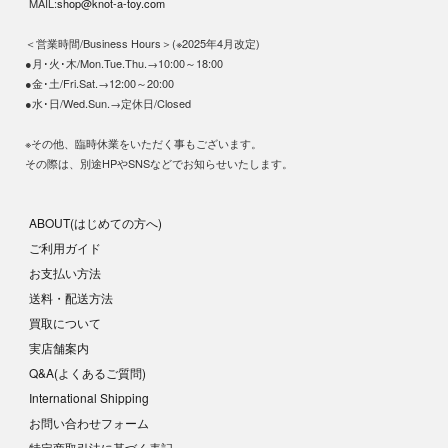
MAIL:
shop@knot-a-toy.com
＜営業時間/Business Hours＞(※2025年4月改定)
●月･火･木/Mon.Tue.Thu.→10:00～18:00
●金･土/Fri.Sat.→12:00～20:00
●水･日/Wed.Sun.→定休日/Closed
※その他、臨時休業をいただく事もございます。
その際は、別途HPやSNSなどでお知らせいたします。
ABOUT(はじめての方へ)
ご利用ガイド
お支払い方法
送料・配送方法
買取について
実店舗案内
Q&A(よくあるご質問)
International Shipping
お問い合わせフォーム
特定商取引法に基づく表記