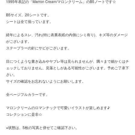
1995年表記の「Marron Cream/マロンクリーム」のB5ノートです☆
B5サイズ、20シートです。
シートは全て揃っています。
経年によるスレ、汚れ(特に表裏表紙の内側にシミ有り)、キズ等のダメージ
がございます。
ステープラーの針にサビがございます。
目につくような書き込みやヤブレ等は見られませんが、隅々まで細かくはチ
ェックしておりません。見落としがある可能性がございます。予めご了承下
さい。
サイズの確認をお忘れないようにお願いします。
全ページフルカラーです。
マロンクリームのロマンチックで可愛いイラストが楽しめます♪
コレクションに是非☆
※状態は、5枚の写真と併せてご確認下さい。