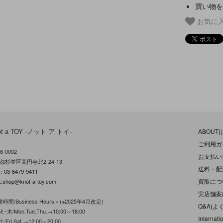
買い物を
お気に
ot a TOY -ノット ア トイ-
ABOUT
ご利用ガ
6-0002
お支払い
都杉並区高円寺北2-24-13
送料・配
L：
03-6479-9411
買取につ
:
shop@knot-a-toy.com
実店舗案
時間/Business Hours＞(※2025年4月改定)
Q&A(よ
･木/Mon.Tue.Thu.→10:00～18:00
Internati
/Fri.Sat.→12:00～20:00