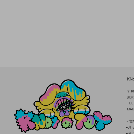
KN
〒16
東京
TE
MAIL
＜営業
●月･火
●金･土