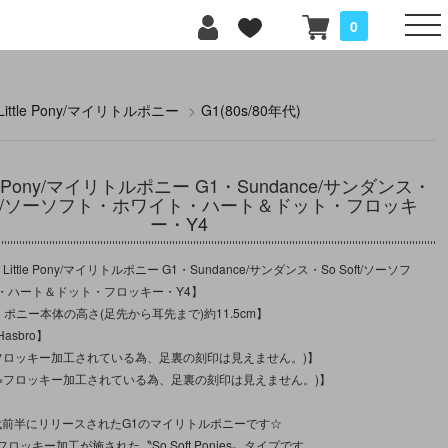
0
 Little Pony/マイリトルポニー
>
G1(80s/80年代)
tle Pony/マイリトルポニー G1・Sundance/サンダンス・
Soft/ソーソフト・ホワイト・ハート＆ドット・フロッキ
ー・Y4
ittle Pony/マイリトルポニー G1・Sundance/サンダンス・So Soft/ソーソフ
・ハート＆ドット・フロッキー・Y4】
：ポニー本体の高さ(足先から耳先まで)約11.5cm】
asbro】
(※フロッキー加工されている為、足裏の刻印は見えません。)】
-(※フロッキー加工されている為、足裏の刻印は見えません。)】
年代前半にリリースされたG1のマイリトルポニーです☆
ロッキー加工が施された〝So Soft Ponies〟タイプです。