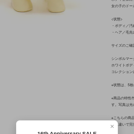
女の子のドール
<状態>
・ボディ／汚
・ヘア／毛先
サイズのご確
シンボルマー
ホワイトボデ
コレクション
※状態は、5
※商品の特性
す。写真は光
※こちらの商
入れ違いで完
×
16th Anniversary SALE