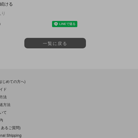
続ける
入り
一覧に戻る
(はじめての方へ)
イド
方法
送方法
いて
内
くあるご質問)
onal Shipping