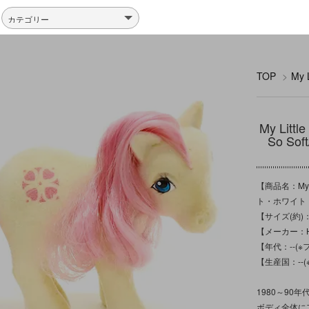
TOP
>
My
My Lit
So 
【商品名：My L
ト・ホワイト
【サイズ(約)
【メーカー：H
【年代：--
【生産国：-
1980～90
ボディ全体にフ