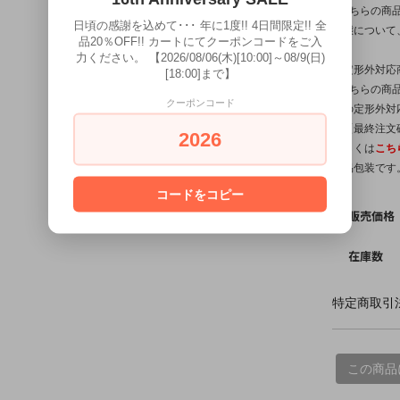
※こちらの商
日頃の感謝を込めて･･･ 年に1度!! 4日間限定!! 全
状態について
品20％OFF!! カートにてクーポンコードをご入
力ください。 【2026/08/06(木)[10:00]～08/9(日)
【定形外対応
[18:00]まで】
※こちらの商品
クーポンコード
他の定形外対
は【最終注文
2026
詳しくは
こち
簡易包装です
コードをコピー
販売価格
在庫数
特定商取引法
この商品