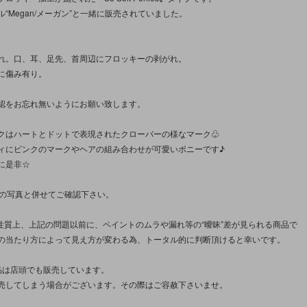
“Megan/メーガン”と一緒に販売されていました。
れ。口、耳、足先、首周辺にフロッキーの剥がれ。
に傷み有り。
認をお忘れ無いようにお願い致します。
クはハートとドットで表現されたクローバーの様なマーク♧
ィにピンクのマークやヘアの組み合わせが可愛いポニーです♪
に是非☆
枚の写真と併せてご確認下さい。
/性質上、上記の問題以前に、ペイントのムラや漏れ等の“曖昧”差が見られる商品で
の当たり方によって見え方が変わる為、トータル的に判断頂けると幸いです。
品は店頭でも販売しています。
売してしまう場合がございます。その際はご容赦下さいませ。