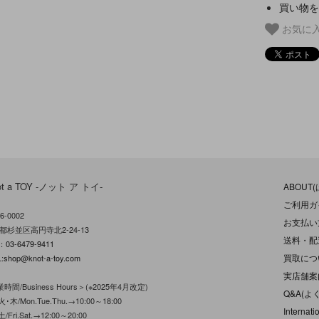
買い物を
お気に
ot a TOY -ノット ア トイ-
ABOUT
ご利用ガ
6-0002
お支払い
都杉並区高円寺北2-24-13
送料・配
L：
03-6479-9411
買取につ
:
shop@knot-a-toy.com
実店舗案
時間/Business Hours＞(※2025年4月改定)
Q&A(よ
･木/Mon.Tue.Thu.→10:00～18:00
Internati
/Fri.Sat.→12:00～20:00