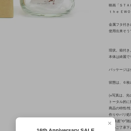
映画「ＳＴＡ
ｔｈｅ ＥＷ
金属フタ付き
使用出来そう
現状。箱付き
本体は綺麗で
パッケージは
状態は、６枚
(※写真は、
トータル的に
商品の特性/
作りやバリ処
“曖昧差”や"
×
予めご了承下
16th Anniversary SALE