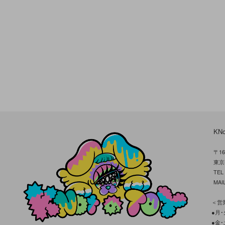
KN
〒16
東京
TE
MAIL
＜営業
●月･火
●金･土