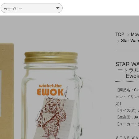
TOP
>
Mo
>
Star W
STAR 
ートラル
Ew
【商品名：Sta
ョン・ドリンキ
定】
【サイズ(約)：パ
【生産国：JA
【メーカー：(C) &
ＳＴＡＲ Ｗ