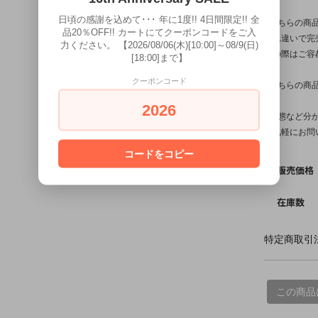
日頃の感謝を込めて･･･ 年に1度!! 4日間限定!! 全
※こちらの商
品20％OFF!! カートにてクーポンコードをご入
入れ違いで完
力ください。 【2026/08/06(木)[10:00]～08/9(日)
その際はご容
[18:00]まで】
クーポンコード
※こちらの商
2026
※状態など分
お気軽にお問
コードをコピー
販売価格
在庫数
特定商取引法
この商品