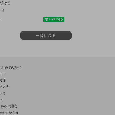
続ける
入り
一覧に戻る
(はじめての方へ)
イド
方法
送方法
いて
内
くあるご質問)
onal Shipping