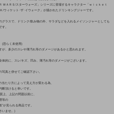
Ｒ ＷＡＲＳ/スターウォーズ」シリーズに登場するキャラクター「ｗｉｃｋｅｔ
ＯＫ/ウィケット･ザ･イウォーク」が描かれたドリンキングジャーです。
のグラスで、ドリンク/飲み物の外、サラダなどを入れるメイソンジャーとしても
です。
。(恐らく未使用)
すが、多少のスレや薄汚れ等のダメージがあるかと思われます。
全体的に、スレ/キズ、凹み、薄汚れ等のダメージがございます。
の写真と併せてご確認下さい。
光の当たり方によって見え方が変わる為、
判断頂けると幸いです。
性質上、上記の問題以前に、
理等の
雑差”が見られる商品です。
さいませ。)