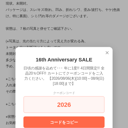
現状。未開封。
パッケージは、スレ/キズ/削れ、凹み、折れ/シワ、歪み/波打ち、ヤケ(色抜
け。特に裏面)、シミ/汚れ等のダメージがございます。
状態は、７枚の写真と併せてご確認下さい。
(※写真は、光の当たり方によって見え方が変わる為、
トータル的に判断頂けると幸いです。
×
未開封の為、中身の状態は分かりかねますが、
16th Anniversary SALE
多少なりとも問題等が見られる可能性もございます。
予め、ご了承下さいませ。)
日頃の感謝を込めて･･･ 年に1度!! 4日間限定!! 全
品20％OFF!! カートにてクーポンコードをご入
力ください。 【2026/08/06(木)[10:00]～08/9(日)
※こちらの商品は店頭でも販売しています。
[18:00]まで】
入れ違いで完売してしまう場合がございます。
その際はご容赦下さいませ。
クーポンコード
2026
※こちらの商品は、中古・ヴィンテージ品です。
※状態など分かり辛い点、気になる点、不明点がございましたら、
コードをコピー
お気軽にお問い合わせ下さい。