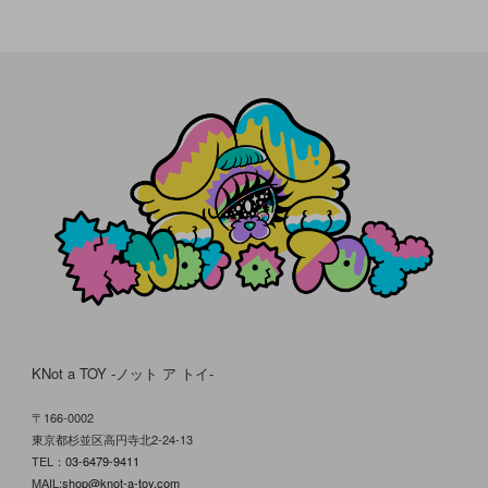
KNot a TOY -ノット ア トイ-
〒166-0002
東京都杉並区高円寺北2-24-13
TEL：
03-6479-9411
MAIL:
shop@knot-a-toy.com