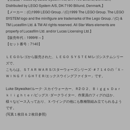
Distributed by LEGO System A/S, DK-7190 Billund, Denmark,】
【メーカー：(C)1999 LEGO Group. / (C)1999 The LEGO Group. The LEGO
SYSTEM logo and the minifigure are trademarks of the Lego Group. / (C) &
TM Lucasfilm Ltd. & TM All rights reserved. All Star Wars elements are
property of Lucasfilm Ltd. and/or Lucas Licensing Ltd.】
【販売年代：1999年～】
【セット番号：7140】
ＬＥＧＯ/レゴから販売された、ＬＥＧＯ ＳＹＳＴＥＭ/レゴシステムシリー
ズで、
こちらは、ＳＴＡＲ ＷＡＲＳ/スターウォーズシリーズ･＃７１４０の「Ｘ－
ＷＩＮＧ ＦＩＧＨＴＥＲ/エックスウイングファイター」です。
Luke Skywalker/ルーク･スカイウォーカー、Ｒ2‐Ｄ２、Ｂｉｇｇｓ Ｄａｒ
ｋｌｉｇｈｔｅｒ/ビッグス･ダークライター、作業員のフィグのほか、
様々なピース入っており、Ｘ-ウイングの他にも数種類組み立てられるよう
です。
(写真１枚目＆２枚目参照)