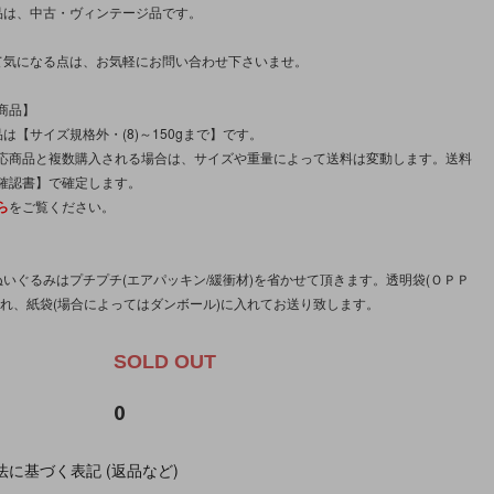
品は、中古・ヴィンテージ品です。
て気になる点は、お気軽にお問い合わせ下さいませ。
商品】
は【サイズ規格外・(8)～150gまで】です。
応商品と複数購入される場合は、サイズや重量によって送料は変動します。送料
確認書】で確定します。
ら
をご覧ください。
。
ぬいぐるみはプチプチ(エアパッキン/緩衝材)を省かせて頂きます。透明袋(ＯＰＰ
入れ、紙袋(場合によってはダンボール)に入れてお送り致します。
SOLD OUT
0
に基づく表記 (返品など)