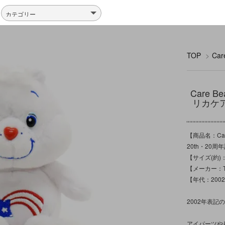
TOP
>
Ca
Care 
リカケア
【商品名：Car
20th・20周
【サイズ(約)
【メーカー：TC
【年代：200
2002年表
アイパーツや