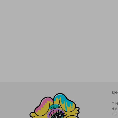
KN
〒16
東京
TE