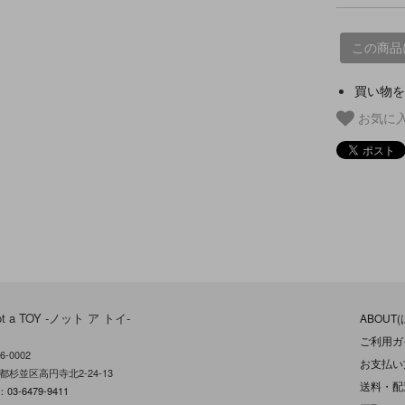
この商品
買い物を
お気に
ot a TOY -ノット ア トイ-
ABOUT
ご利用ガ
6-0002
お支払い
都杉並区高円寺北2-24-13
送料・配
L：
03-6479-9411