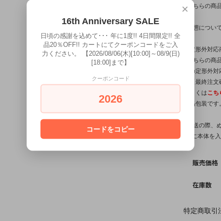
※こちらの商
×
16th Anniversary SALE
※状態につい
日頃の感謝を込めて･･･ 年に1度!! 4日間限定!! 全
品20％OFF!! カートにてクーポンコードをご入
【定形外対応
力ください。 【2026/08/06(木)[10:00]～08/9(日)
※こちらの商品
[18:00]まで】
他の定形外対
クーポンコード
は【最終注文
詳しくは
こち
2026
簡易包装です
※発送の際、
コードをコピー
袋)に本体を
販売価格
在庫数
特定商取引法