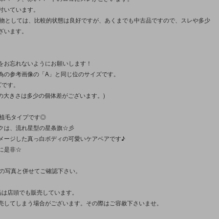
付いています。
の物としては、比較的状態は良好ですが、あくまでも中古品ですので、スレや多少
ざいます。
をお忘れないようにお願いします！
為の参考画像の「A」と同じ位のサイズです。
ズです。
みの大きさは多少の個体差がございます。)
の植毛タイプです◎
クは、流れ星型の星条旗☆彡
メージした真っ白ボディの可愛いケアベアです♪
に是非☆
枚の写真と併せてご確認下さい。
品は店頭でも販売しています。
売してしまう場合がございます。その際はご容赦下さいませ。