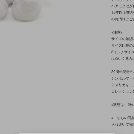
ヘアにクセが
15年以上前
の薄汚れはご
※注意※
サイズの確認
サイズ比較の
8インチサイ
(※ぬいぐる
20周年記念
シンボルマー
アメリカをイ
コレクション
※状態は、5
※こちらの商
入れ違いで完