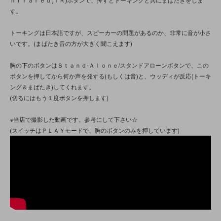
す。
トーキングは日本語ですが、スピーカーの問題があるのか、非常に音が小さ
いです。(まばたき音の方が大きく聞こえます)
胸の下のボタンはＳｔａｎｄ-Ａｌｏｎｅ/スタンドアローンボタンで、この
ボタンを押してから何か声を発する(もしくは音)と、ウッディが反応(トーキ
ング＆まばたき)してくれます。
(切るにはもう１度ボタンを押します)
※当店で撮影した動画です。参考にして下さい☆
(スイッチはＰＬＡＹモードで、胸のボタンのみを押しています)