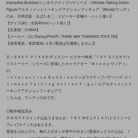
Interactive Buddies/インタラクティブバディーズ・Ultimate Talking Action
Figure/アルティメットトーキングアクションフィギュア「Woody/ウッディ
のみ」日本語版・まばたき〇・スピーカー音極小・ハット違い】
【サイズ(約)：全長40cm(ハット除く)】
【生産国：CHINA】
【メーカー：(C) Disney/PIXAR / THINK WAY THINKING TOYS TM】
【使用電池：単四電池×３本 (電池は付属致しません)】
ＤＩＳＮＥＹ･ＰＩＸＡＲ/ディズニー･ピクサー映画「ＴＯＹ ＳＴＯＲＹ/ト
イストーリー」シリーズに登場したキャラクター『Ｗｏｏｄｙ/ウッディ』
の、
Ｉｎｔｅｒａｃｔｉｖｅ Ｂｕｄｄｉｅｓ/インタラクティブバディーズ･Ｕｌ
ｔｉｍａｔｅ Ｔａｌｋｉｎｇ Ａｃｔｉｏｎ Ｆｉｇｕｒｅ/アルティメットト
ーキングアクションフィギュアで、
こちらは、ウッディのみです。
◎動作確認済み
ＯＮ/ＯＦＦスイッチはありませんが、ＴＲＹ ＭＥとＰＬＡＹ(トライミーと
プレイ)スイッチはあります。
電池を入れたのち、胸の上ボタンや背中のボタン(電池ボックスの上)は、Ｉ
ｎｆｒａｒｅｄ(ＩＲ)ボタンで、押すとトーキングと共にまばたきをしま