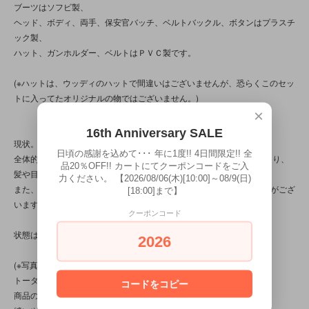
ブーツはソフビ製、
ヘッド、ボディ、両手、保安官バッチ、ベルトバックル、ボタンはプラスチ
ック製、
ハット、ガンホルダー、ベルトはＰＶＣ製です。
(※ハットは、ウッディのハットで間違いはございませんが、恐らくこのセッ
トに入ってたオリジナルの物ではございません。)
×
16th Anniversary SALE
現状。
日頃の感謝を込めて･･･ 年に1度!! 4日間限定!! 全
全体的にスレ/キズ、ハットの２ヵ所に切れ、薄汚れ等のダメージがあり、
品20％OFF!! カートにてクーポンコードをご入
髪や目、バックル、ブーツに塗装ハゲ/移りのダメージもございます。
力ください。 【2026/08/06(木)[10:00]～08/9(日)
また、服は全体的に色が落ち、所々汚れがあり、ベストは黄ばみ汚れがござ
[18:00]まで】
います。
クーポンコード
状態は、１１枚の写真と１本の動画と併せてご確認下さい。
2026
(※写真は、光の当たり方によって見え方が変わる為、
トータル的に判断頂けると幸いです。
コードをコピー
商品の特性/性質上、上記の問題以前に、