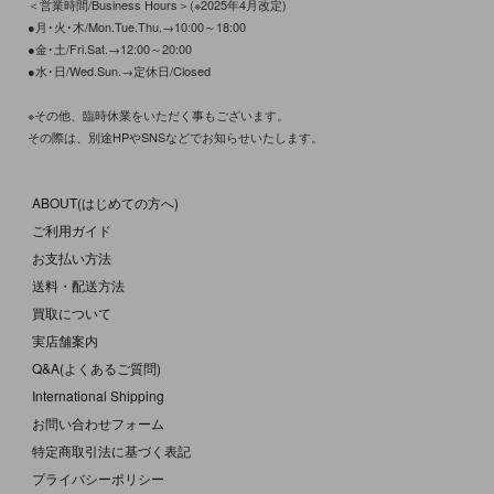
＜営業時間/Business Hours＞(※2025年4月改定)
●月･火･木/Mon.Tue.Thu.→10:00～18:00
●金･土/Fri.Sat.→12:00～20:00
●水･日/Wed.Sun.→定休日/Closed
※その他、臨時休業をいただく事もございます。
その際は、別途HPやSNSなどでお知らせいたします。
ABOUT(はじめての方へ)
ご利用ガイド
お支払い方法
送料・配送方法
買取について
実店舗案内
Q&A(よくあるご質問)
International Shipping
お問い合わせフォーム
特定商取引法に基づく表記
プライバシーポリシー