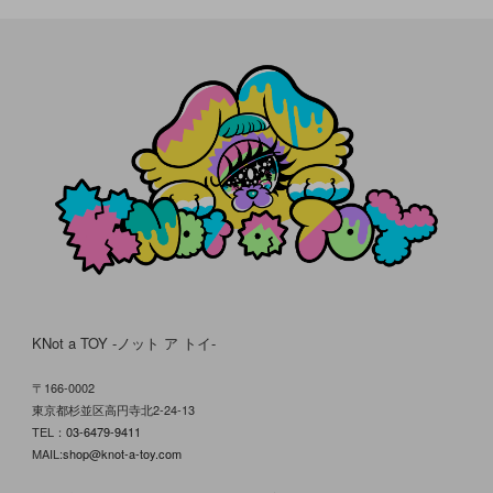
KNot a TOY -ノット ア トイ-
〒166-0002
東京都杉並区高円寺北2-24-13
TEL：
03-6479-9411
MAIL:
shop@knot-a-toy.com