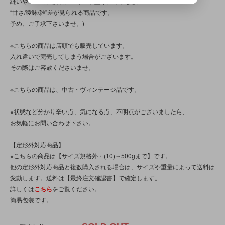
縫いや玉止め、接着、ペイント塗り、作りなどに
“甘さ/曖昧/雑”差が見られる商品です。
予め、ご了承下さいませ。)
※こちらの商品は店頭でも販売しています。
入れ違いで完売してしまう場合がございます。
その際はご容赦くださいませ。
※こちらの商品は、中古・ヴィンテージ品です。
※状態など分かり辛い点、気になる点、不明点がございましたら、
お気軽にお問い合わせ下さい。
【定形外対応商品】
※こちらの商品は【サイズ規格外・(10)～500gまで】です。
他の定形外対応商品と複数購入される場合は、サイズや重量によって送料は
変動します。送料は【最終注文確認書】で確定します。
詳しくは
こちら
をご覧ください。
簡易包装です。