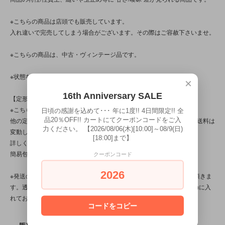
※こちらの商品は店頭でも販売しています。
入れ違いで完売してしまう場合がございます。その際はご容赦下さいませ。
※こちらの商品は、中古・ヴィンテージ品です。
※状態など気になる点がある方は、お気軽にお問い合わせ下さい。
×
16th Anniversary SALE
【定形外対応商品】
※こちらの商品は【サイズ規格外・(7)～100gまで】です。
日頃の感謝を込めて･･･ 年に1度!! 4日間限定!! 全
品20％OFF!! カートにてクーポンコードをご入
他の定形外対応商品と複数購入される場合は、サイズや重量によって送料は
力ください。 【2026/08/06(木)[10:00]～08/9(日)
変動します。送料は【最終注文確認書】で確定します。
[18:00]まで】
詳しくは
こちら
をご覧ください。
簡易包装です。
クーポンコード
2026
※発送の際、ぬいぐるみはプチプチ(エアパッキン/緩衝材)を省かせて頂きま
す。透明袋(ＯＰＰ袋)に本体を入れ、紙袋(場合によってはダンボール)に入
れてお送り致します。
コードをコピー
SOLD OUT