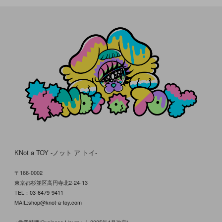
KNot a TOY -ノット ア トイ-
〒166-0002
東京都杉並区高円寺北2-24-13
TEL：
03-6479-9411
MAIL:
shop@knot-a-toy.com
＜営業時間/Business Hours＞(※2025年4月改定)