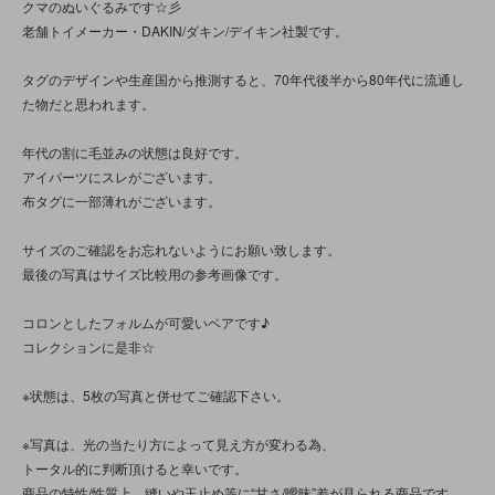
クマのぬいぐるみです☆彡
老舗トイメーカー・DAKIN/ダキン/デイキン社製です。
タグのデザインや生産国から推測すると、70年代後半から80年代に流通し
た物だと思われます。
年代の割に毛並みの状態は良好です。
アイパーツにスレがございます。
布タグに一部薄れがございます。
サイズのご確認をお忘れないようにお願い致します。
最後の写真はサイズ比較用の参考画像です。
コロンとしたフォルムが可愛いベアです♪
コレクションに是非☆
※状態は、5枚の写真と併せてご確認下さい。
※写真は、光の当たり方によって見え方が変わる為、
トータル的に判断頂けると幸いです。
商品の特性/性質上、縫いや玉止め等に“甘さ/曖昧”差が見られる商品です。