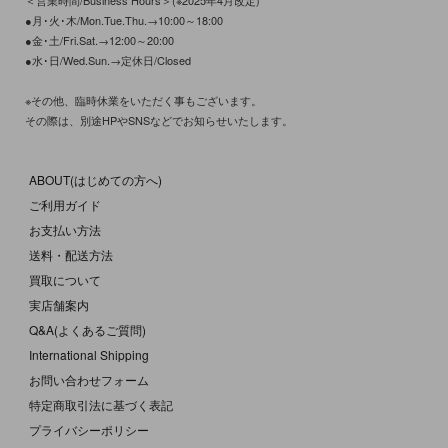
●月･火･木/Mon.Tue.Thu.→10:00～18:00
●金･土/Fri.Sat.→12:00～20:00
●水･日/Wed.Sun.→定休日/Closed
※その他、臨時休業をいただく事もございます。
その際は、別途HPやSNSなどでお知らせいたします。
ABOUT(はじめての方へ)
ご利用ガイド
お支払い方法
送料・配送方法
買取について
実店舗案内
Q&A(よくあるご質問)
International Shipping
お問い合わせフォーム
特定商取引法に基づく表記
プライバシーポリシー