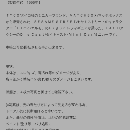
【製造年代：1996年】
ＴＹＣＯ/タイコ社のミニカーブランド、ＭＡＴＣＨＢＯＸ/マッチボックス
から販売された、ＳＥＳＡＭＥ ＳＴＲＥＥＴ/セサミストリートのキャラク
ター「Ｅｌｍｏ/エルモ」のＦｉｇｕｒｅ/フィギュアが乗った、ＴＡＸＩ/タ
クシーのＤｉｅ Ｃａｓｔ/ダイキャスト･Ｍｉｎｉ Ｃａｒ/ミニカーです。
車輪は可動/回転させる事が出来ます。
現状。
本体は、スレ/キズ、薄汚れ等のダメージがあり、
所々細かく塗装ハゲ/薄れ/移りのダメージもございます。
状態は、４枚の写真と併せてご確認下さい。
(※写真は、光の当たり方によって見え方が変わる為、
トータル的に判断頂けると幸いです。
また、商品の特性/性質上、上記の問題以前に、
ペイント/塗り等、バリ処理に
“曖昧”や“雑さ”が見られる商品です。