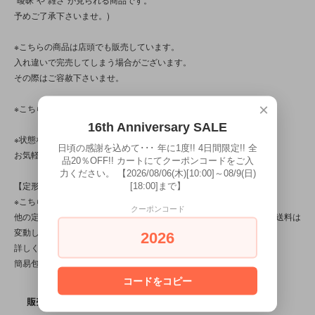
予めご了承下さいませ。)
※こちらの商品は店頭でも販売しています。
入れ違いで完売してしまう場合がございます。
その際はご容赦下さいませ。
×
※こちらの商品は、中古・ヴィンテージ品です。
16th Anniversary SALE
※状態など分かり辛い点、気になる点、不明点がございましたら、
日頃の感謝を込めて･･･ 年に1度!! 4日間限定!! 全
お気軽にお問い合わせ下さい。
品20％OFF!! カートにてクーポンコードをご入
力ください。 【2026/08/06(木)[10:00]～08/9(日)
【定形外対応商品】
[18:00]まで】
※こちらの商品は【サイズ規格外・(7)～100gまで】です。
クーポンコード
他の定形外対応商品と複数購入される場合は、サイズや重量によって送料は
変動します。送料は【最終注文確認書】で確定します。
2026
詳しくは
こちら
をご覧ください。
簡易包装です。
コードをコピー
SOLD OUT
販売価格