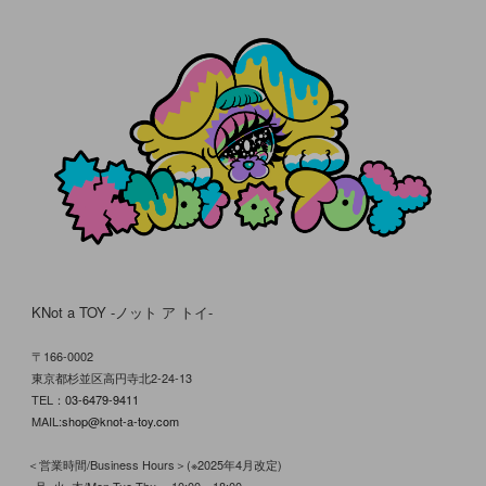
KNot a TOY -ノット ア トイ-
〒166-0002
東京都杉並区高円寺北2-24-13
TEL：
03-6479-9411
MAIL:
shop@knot-a-toy.com
＜営業時間/Business Hours＞(※2025年4月改定)
●月･火･木/Mon.Tue.Thu.→10:00～18:00