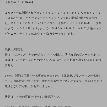
【製造年代：2004年】
２００４年に開催されたＷｏｒｌｄ Ｃｈａｒａｃｔｅｒｓ Ｃｏｎｖｅｎｔ
ｉｏｎ/ワールドキャラクターコンベンション１８の開催記念で発売され
た、ＭＥＤＩＣＯＭ ＴＯＹ/メディコムトイ社のＫＵＢＲＩＣＫ/キューブリ
ックで「ＫＯＺＩＫ/コジック」の「ＳＭＯＫＩＮＧ ＢＵＮＮＹ/スモーキン
グバニー」Ｗｈｉｔｅ/ホワイト/白カラーｖｅｒ.です。
現状。未開封。
箱は、スレ/キズ、ヤケ(色入り)、小さい凹み、薄汚れ等のダメージがあり、
本体は、パッケージのヤケ(色入り)が多少なりとも影響が出ているかも知れ
ません。
※本体、関節は可動させる事が出来ますが、本体素材/プラスチックが劣化し
ている可能性がございます。折れの可能性がございますので、可動はあまり
無理しない方が良いかも知れません。
状態は、４枚の写真と併せてご確認下さい。
(※写真は、光の当たり方によって見え方が変わる為、