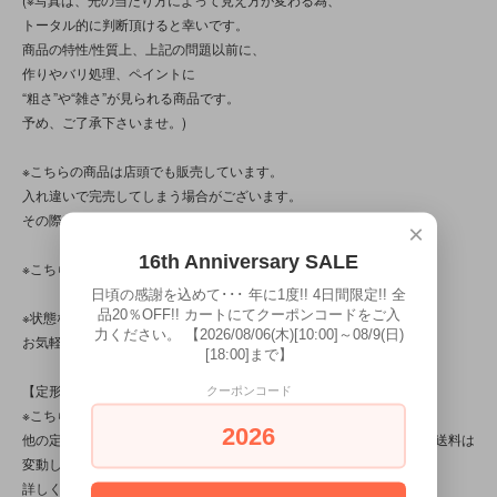
トータル的に判断頂けると幸いです。
商品の特性/性質上、上記の問題以前に、
作りやバリ処理、ペイントに
“粗さ”や“雑さ”が見られる商品です。
予め、ご了承下さいませ。)
※こちらの商品は店頭でも販売しています。
入れ違いで完売してしまう場合がございます。
その際はご容赦下さいませ。
×
16th Anniversary SALE
※こちらの商品は、中古品です。
日頃の感謝を込めて･･･ 年に1度!! 4日間限定!! 全
品20％OFF!! カートにてクーポンコードをご入
※状態など分かり辛い点、気になる点、不明点がございましたら、
力ください。 【2026/08/06(木)[10:00]～08/9(日)
お気軽にお問い合わせ下さい。
[18:00]まで】
【定形外対応商品】
クーポンコード
※こちらの商品は【サイズ規格外・(7)～100gまで】です。
2026
他の定形外対応商品と複数購入される場合は、サイズや重量によって送料は
変動します。送料は【最終注文確認書】で確定します。
詳しくは
こちら
をご覧ください。