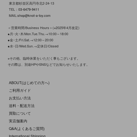
東京都杉並区高円寺北2-24-13
TEL：
03-6479-9411
MAIL:
shop@knot-a-toy.com
＜営業時間/Business Hours＞(※2025年4月改定)
●月･火･木/Mon.Tue.Thu.→10:00～18:00
●金･土/Fri.Sat.→12:00～20:00
●水･日/Wed.Sun.→定休日/Closed
※その他、臨時休業をいただく事もございます。
その際は、別途HPやSNSなどでお知らせいたします。
ABOUT(はじめての方へ)
ご利用ガイド
お支払い方法
送料・配送方法
買取について
実店舗案内
Q&A(よくあるご質問)
International Shipping