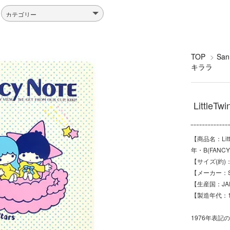
TOP
>
Sa
キララ
Little
【商品名：Lit
年・B(FANCY
【サイズ(約)
【メーカー：Sa
【生産国：JA
【製造年代：1
1976年表