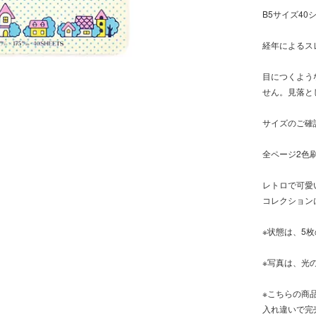
B5サイズ4
経年によるス
目につくよう
せん。見落と
サイズのご確
全ページ2色
レトロで可愛
コレクション
※状態は、5
※写真は、光
※こちらの商
入れ違いで完