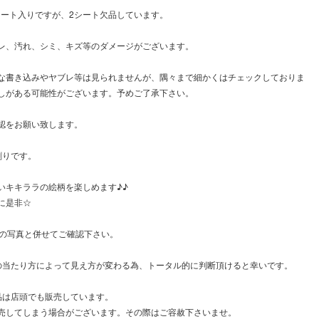
0シート入りですが、2シート欠品しています。
レ、汚れ、シミ、キズ等のダメージがございます。
な書き込みやヤブレ等は見られませんが、隅々まで細かくはチェックしておりま
しがある可能性がございます。予めご了承下さい。
認をお願い致します。
刷りです。
いキキララの絵柄を楽しめます♪♪
に是非☆
枚の写真と併せてご確認下さい。
の当たり方によって見え方が変わる為、トータル的に判断頂けると幸いです。
品は店頭でも販売しています。
売してしまう場合がございます。その際はご容赦下さいませ。