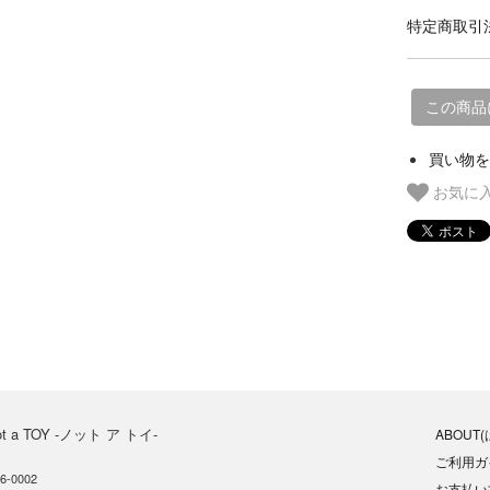
特定商取引法
この商品
買い物を
お気に
ot a TOY -ノット ア トイ-
ABOUT
ご利用ガ
6-0002
お支払い