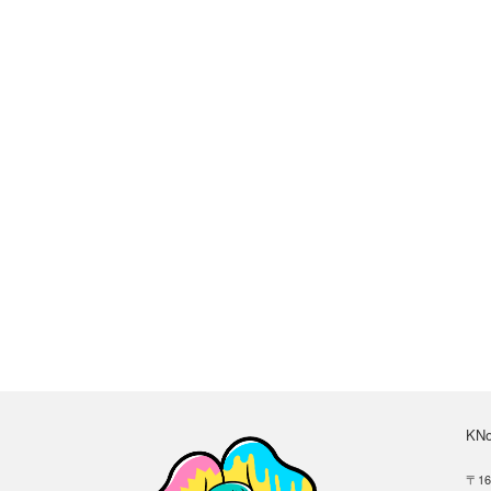
KN
〒16