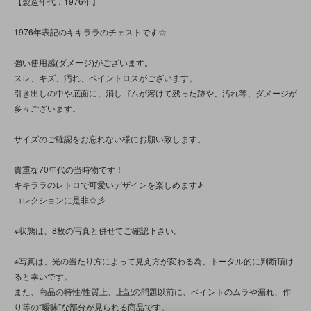
【製造年代：1976年】
1976年表記のキキララのチェストです☆
強い使用感(ダメージ)がございます。
スレ、キズ、汚れ、ペイントロスがございます。
引き出しの中や底面に、消しゴムが溶けて残った跡や、汚れ等、ダメージが
多々ございます。
サイズのご確認をお忘れない様にお願い致します。
貴重な70年代の当時物です！
キキララのレトロで可愛いデザインを楽しめます♪
コレクションに是非☆彡
※状態は、8枚の写真と併せてご確認下さい。
※写真は、光の当たり方によって見え方が変わる為、トータル的に判断頂け
ると幸いです。
また、商品の特性/性質上、上記の問題以前に、ペイントのムラや漏れ、作
り等の“曖昧”な部分が見られる商品です。