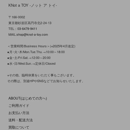
KNot a TOY -ノット ア トイ-
〒166-0002
東京都杉並区高円寺北2-24-13
TEL：
03-6479-9411
MAIL:
shop@knot-a-toy.com
＜営業時間/Business Hours＞(※2025年4月改定)
●月･火･木/Mon.Tue.Thu.→10:00～18:00
●金･土/Fri.Sat.→12:00～20:00
●水･日/Wed.Sun.→定休日/Closed
※その他、臨時休業をいただく事もございます。
その際は、別途HPやSNSなどでお知らせいたします。
ABOUT(はじめての方へ)
ご利用ガイド
お支払い方法
送料・配送方法
買取について