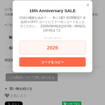
×
※こちらの商品は店頭でも販売しています。
16th Anniversary SALE
入れ違いで完売してしまう場合がございます。その際はご容赦下さいませ。
日頃の感謝を込めて･･･ 年に1度!! 4日間限定!! 全
品20％OFF!! カートにてクーポンコードをご入
※こちらの商品は、中古・ヴィンテージ品です。
力ください。 【2026/08/06(木)[10:00]～08/9(日)
[18:00]まで】
SOLD OUT
販売価格
クーポンコード
0
2026
在庫数
特定商取引法に基づく表記 (返品など)
コードをコピー
この商品について問い合わせる
買い物を続ける
お気に入り