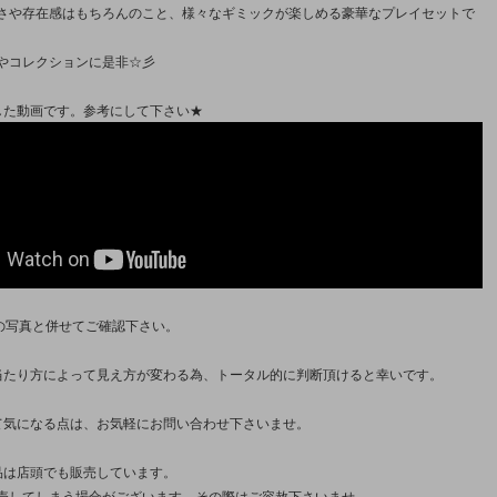
さや存在感はもちろんのこと、様々なギミックが楽しめる豪華なプレイセットで
やコレクションに是非☆彡
した動画です。参考にして下さい★
枚の写真と併せてご確認下さい。
当たり方によって見え方が変わる為、トータル的に判断頂けると幸いです。
て気になる点は、お気軽にお問い合わせ下さいませ。
品は店頭でも販売しています。
売してしまう場合がございます。その際はご容赦下さいませ。