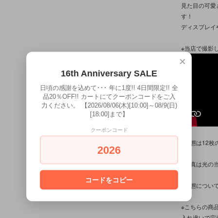
見た目の可愛
す！
ディスプレイ
※当店で撮影
×
16th Anniversary SALE
日頃の感謝を込めて･･･ 年に1度!! 4日間限定!! 全
品20％OFF!! カートにてクーポンコードをご入
力ください。 【2026/08/06(木)[10:00]～08/9(日)
[18:00]まで】
クーポンコード
※状態は12
2026
※写真は光の
コードをコピー
※状態につい
※こちらの商
入れ違いで完