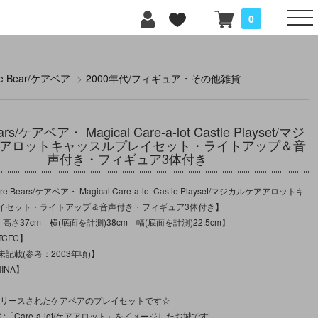
0
re Bear/ケアベア
>
2000年代/フィギュア・その他雑貨
ars/ケアベア・ Magical Care-a-lot Castle Playset/マジ
アロットキャッスルプレイセット・ライトアップ＆音
声付き・フィギュア3体付き
Bears/ケアベア・ Magical Care-a-lot Castle Playset/マジカルケアアロットキ
イセット・ライトアップ＆音声付き・フィギュア3体付き】
高さ37cm 横(底面を計測)38cm 幅(底面を計測)22.5cm】
CFC】
記載(参考：2003年頃)】
INA】
にリリースされたケアベアのプレイセットです☆
「Care-a-lot/ケアアロット」をイメージしたお城です。