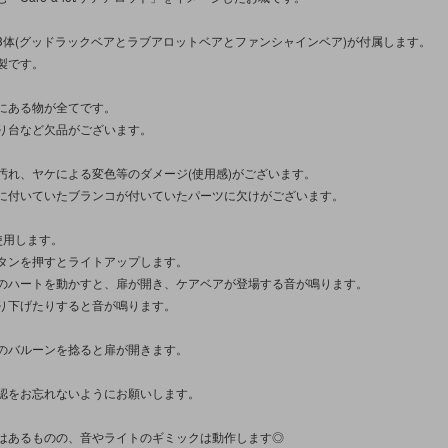
3体(グッドラックベアとラブアロットベアとファンシャインベア)が付属します。
製です。
にある物が全てです。
り台など欠品がございます。
汚れ、ヤケによる変色等のダメージ(使用感)がございます。
に付いていたブランコが付いていたパーツに欠けがございます。
使用します。
タンを押すとライトアップします。
のハートを動かすと、扉が開き、ケアベアが登場する音が鳴ります。
り下げたりすると音が鳴ります。
のバルーンを捻ると扉が開きます。
認をお忘れないようにお願いします。
はあるものの、音やライトのギミックは動作します◎