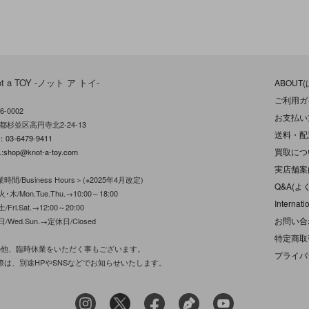
ot a TOY -ノット ア トイ-
ABOUT
ご利用ガ
6-0002
お支払い
都杉並区高円寺北2-24-13
送料・配
L：
03-6479-9411
買取につ
:
shop@knot-a-toy.com
実店舗案
時間/Business Hours＞(※2025年4月改定)
Q&A(よ
･木/Mon.Tue.Thu.→10:00～18:00
Internati
/Fri.Sat.→12:00～20:00
お問い合
日/Wed.Sun.→定休日/Closed
特定商取
の他、臨時休業をいただく事もございます。
プライバ
際は、別途HPやSNSなどでお知らせいたします。