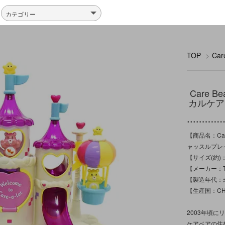
TOP
>
Ca
Care Be
カルケア
【商品名：Care 
ャッスルプレ
【サイズ(約)：
【メーカー：T
【製造年代：未
【生産国：CH
2003年頃
ケアベアの住む