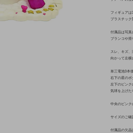
フィギュアは
プラスチック
付属品は写真
ブランコや滑
スレ、キズ、
向かって左横
単三電池3本
右下の星のボ
左下のピンク
気球を上げた
中央のピンク
サイズのご確
付属品の欠品