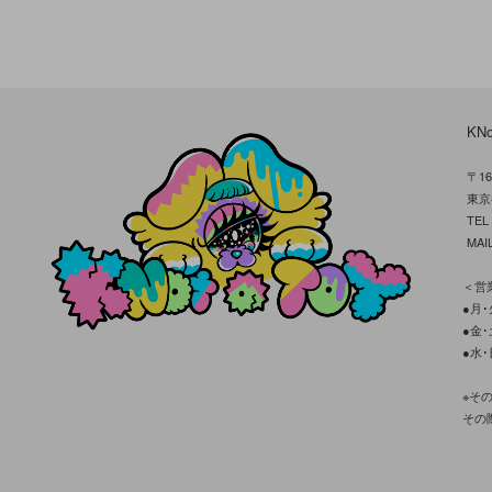
KN
〒16
東京
TE
MAIL
＜営業
●月･火
●金･土
●水･
※そ
その