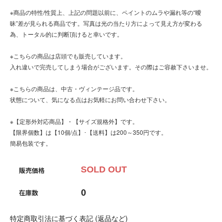
※商品の特性/性質上、上記の問題以前に、ペイントのムラや漏れ等の“曖
昧”差が見られる商品です。写真は光の当たり方によって見え方が変わる
為、トータル的に判断頂けると幸いです。
※こちらの商品は店頭でも販売しています。
入れ違いで完売してしまう場合がございます。その際はご容赦下さいませ。
※こちらの商品は、中古・ヴィンテージ品です。
状態について、気になる点はお気軽にお問い合わせ下さい。
※【定形外対応商品】・【サイズ規格外】です。
【限界個数】は【10個/点】･【送料】は200～350円です。
簡易包装です。
SOLD OUT
販売価格
0
在庫数
特定商取引法に基づく表記 (返品など)