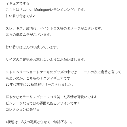
ィギュアです☆
こちらは『Lemon Meringue/レモンメレンゲ』です。
甘い香り付きです♪
スレ、キズ、薄汚れ、ペイントロス等のダメージがございます。
元々の塗装ムラがございます。
甘い香りはほんのり残っています。
サイズのご確認をお忘れないようにお願い致します。
ストロベリーショートケーキのグッズの中では、ドールの次に定番と言って
もよいのが、こちらのミニフィギュアです！
80年代前半に60種類程リリースされました。
鮮やかなカラーリングにニッコリ笑った表情が可愛いです♪
ビンテージならではの雰囲気あるデザインです！
コレクションに是非☆
※状態は、2枚の写真と併せてご確認下さい。