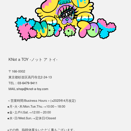
KNot a TOY -ノット ア トイ-
〒166-0002
東京都杉並区高円寺北2-24-13
TEL：
03-6479-9411
MAIL:
shop@knot-a-toy.com
＜営業時間/Business Hours＞(※2025年4月改定)
●月･火･木/Mon.Tue.Thu.→10:00～18:00
●金･土/Fri.Sat.→12:00～20:00
●水･日/Wed.Sun.→定休日/Closed
※その他、臨時休業をいただく事もございます。