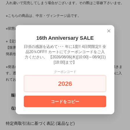
入れ違いで完売してしまう場合がございます。その際はご容赦下さいませ。
※こちらの商品は、中古・ヴィンテージ品です。
※状態が気になる方は、お気軽にお問い合わせ下さい！
×
16th Anniversary SALE
※【定形外対応商品】・【サイズ規格外】です。
日頃の感謝を込めて･･･ 年に1度!! 4日間限定!! 全
【限界個数】は【3個/点】･【送料】は350～510円です。
品20％OFF!! カートにてクーポンコードをご入
簡易包装です。
力ください。 【2026/08/06(木)[10:00]～08/9(日)
[18:00]まで】
※発送の際、ぬいぐるみはプチプチ(エアパッキン/緩衝材)を省かせて頂きま
クーポンコード
す。透明袋(ＯＰＰ袋)に本体を入れ、紙袋(場合によってはダンボール)に入
れてお送り致します。
2026
SOLD OUT
販売価格
コードをコピー
0
在庫数
特定商取引法に基づく表記 (返品など)