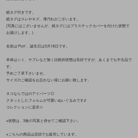
紙タグ付きです。
紙タグはスレやキズ、薄汚れがございます。
(写真にはございませんが、紙タグにはプラスチックカバーを付けた状態で
お届けします。)
名前は‘Purr’、誕生日は3月18日です。
本体はシミ、ヤブレなど無く比較的状態は良好ですが、あくまでも中古品で
す。
予めご了承下さいませ。
サイズのご確認をお忘れない様にお願い致します。
ネコならではのアイパーツ◎
クタッとしたフォルムが可愛いぬいぐるみです♪
コレクションに是非☆
※状態は、3枚の写真と併せてご確認下さい。
※こちらの商品は店頭でも販売しています。