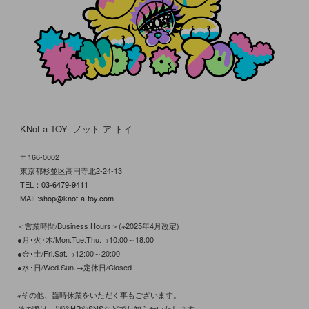
KNot a TOY -ノット ア トイ-
〒166-0002
東京都杉並区高円寺北2-24-13
TEL：
03-6479-9411
MAIL:
shop@knot-a-toy.com
＜営業時間/Business Hours＞(※2025年4月改定)
●月･火･木/Mon.Tue.Thu.→10:00～18:00
●金･土/Fri.Sat.→12:00～20:00
●水･日/Wed.Sun.→定休日/Closed
※その他、臨時休業をいただく事もございます。
その際は、別途HPやSNSなどでお知らせいたします。