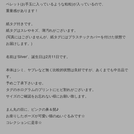
ペレット(お手玉に入っているような粒粒)が入っているので、
重量感があります！
紙タグ付きです。
紙タグはスレやキズ、薄汚れがございます。
(写真にはございませんが、紙タグにはプラスチックカバーを付けた状態で
お届けします。)
名前は‘Silver’、誕生日は2月11日です。
本体はシミ、ヤブレなど無く比較的状態は良好ですが、あくまでも中古品で
す。
予めご了承下さいませ。
タグのホログラムのプリントにヒビ割れがございます。
サイズのご確認をお忘れない様にお願い致します。
まん丸の目に、ピンクの鼻＆髭♪
お座りしたポーズが可愛い猫のぬいぐるみです☆
コレクションに是非☆