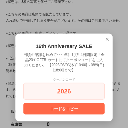
※状態は、3枚の写真と併せてご確認下さい。
※こちらの商品は店頭でも販売しています。
入れ違いで完売してしまう場合がございます。その際はご容赦下さいませ。
※こちらの商品は、中古・ヴィンテージ品です。
×
※状態が気になる方は、お気軽にお問い合わせ下さい！
16th Anniversary SALE
日頃の感謝を込めて･･･ 年に1度!! 4日間限定!! 全
※【定形外対応商品】・【サイズ規格外】です。
品20％OFF!! カートにてクーポンコードをご入
【限界個数】は【3個/点】･【送料】は300～510円です。
力ください。 【2026/08/06(木)[10:00]～08/9(日)
[18:00]まで】
簡易包装です。
クーポンコード
※発送の際、ぬいぐるみはプチプチ(エアパッキン/緩衝材)を省かせて頂きま
す。透明袋(ＯＰＰ袋)に本体を入れ、紙袋(場合によってはダンボール)に入
2026
れてお送り致します。
コードをコピー
SOLD OUT
販売価格
0
在庫数