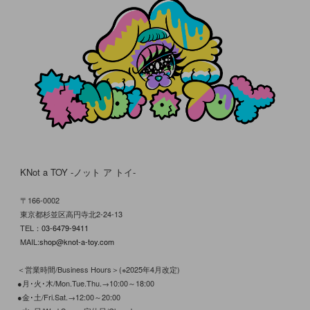
KNot a TOY -ノット ア トイ-
〒166-0002
東京都杉並区高円寺北2-24-13
TEL：
03-6479-9411
MAIL:
shop@knot-a-toy.com
＜営業時間/Business Hours＞(※2025年4月改定)
●月･火･木/Mon.Tue.Thu.→10:00～18:00
●金･土/Fri.Sat.→12:00～20:00