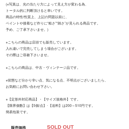
(※写真は、光の当たり方によって見え方が変わる為、
トータル的に判断頂けると幸いです。
商品の特性/性質上、上記の問題以前に、
ペイントや接着など作りに“粗さ”“雑さ”が見られる商品です。
予め、ご了承下さいませ。)
※こちらの商品は店頭でも販売しています。
入れ違いで完売してしまう場合がございます。
その際はご容赦下さいませ。
※こちらの商品は、中古・ヴィンテージ品です。
※状態など分かり辛い点、気になる点、不明点がございましたら、
お気軽にお問い合わせ下さい。
※【定形外対応商品】・【サイズ規格外】です。
【限界個数】は【5個/点】･【送料】は200～510円です。
簡易包装です。
SOLD OUT
販売価格