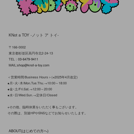
KNot a TOY -ノット ア トイ-
〒166-0002
東京都杉並区高円寺北2-24-13
TEL：
03-6479-9411
MAIL:
shop@knot-a-toy.com
＜営業時間/Business Hours＞(※2025年4月改定)
●月･火･木/Mon.Tue.Thu.→10:00～18:00
●金･土/Fri.Sat.→12:00～20:00
●水･日/Wed.Sun.→定休日/Closed
※その他、臨時休業をいただく事もございます。
その際は、別途HPやSNSなどでお知らせいたします。
ABOUT(はじめての方へ)