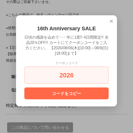
その際はご容赦下さいませ。
※こちらの商品は、中古・ヴィンテージ品です。
×
※状態など分かり辛い点、気になる点、不明点がございましたら、
16th Anniversary SALE
お気軽にお問い合わせ下さい。
日頃の感謝を込めて･･･ 年に1度!! 4日間限定!! 全
品20％OFF!! カートにてクーポンコードをご入
※【定形外対応商品】・【サイズ規格外】です。
力ください。 【2026/08/06(木)[10:00]～08/9(日)
[18:00]まで】
【限界個数】は【5個/点】･【送料】は200～510円です。
簡易包装です。
クーポンコード
2026
SOLD OUT
販売価格
0
在庫数
コードをコピー
特定商取引法に基づく表記 (返品など)
この商品について問い合わせる