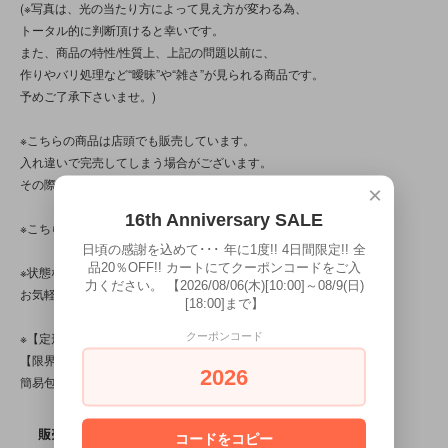
(※写真は、光の当たり方によって見え方が変わる為、
トータル的に判断頂けると幸いです。
また、商品の特性/性質上、上記の問題以前に、
作りやバリ処理など“曖昧”や“雑さ”が見られる商品です。
予めご了承下さいませ。)
※こちらの商品は店頭でも販売しています。
入れ違いで完売してしまう場合がございます。
その際はご容赦下さいませ。
×
16th Anniversary SALE
※こちらの商品は、中古・ヴィンテージ品です。
日頃の感謝を込めて･･･ 年に1度!! 4日間限定!! 全
品20％OFF!! カートにてクーポンコードをご入
※状態など分かり辛い点、気になる点、不明点がございましたら、
力ください。 【2026/08/06(木)[10:00]～08/9(日)
お気軽にお問い合わせ下さい。
[18:00]まで】
※【定形外対応商品】・【サイズ規格外】です。
クーポンコード
【限界個数】は【3個/点】･【送料】は350～510円です。
2026
簡易包装です。
販売価格
1,980円(税込)
コードをコピー