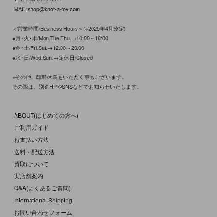
MAIL:
shop@knot-a-toy.com
＜営業時間/Business Hours＞(※2025年4月改定)
●月･火･木/Mon.Tue.Thu.→10:00～18:00
●金･土/Fri.Sat.→12:00～20:00
●水･日/Wed.Sun.→定休日/Closed
※その他、臨時休業をいただく事もございます。
その際は、別途HPやSNSなどでお知らせいたします。
ABOUT(はじめての方へ)
ご利用ガイド
お支払い方法
送料・配送方法
買取について
実店舗案内
Q&A(よくあるご質問)
International Shipping
お問い合わせフォーム