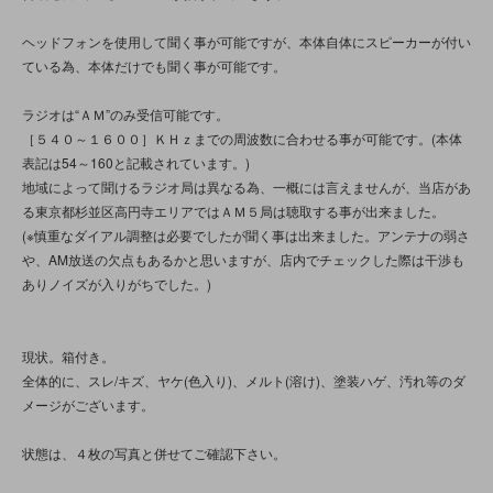
ヘッドフォンを使用して聞く事が可能ですが、本体自体にスピーカーが付い
ている為、本体だけでも聞く事が可能です。
ラジオは“ＡＭ”のみ受信可能です。
［５４０～１６００］ＫＨｚまでの周波数に合わせる事が可能です。(本体
表記は54～160と記載されています。)
地域によって聞けるラジオ局は異なる為、一概には言えませんが、当店があ
る東京都杉並区高円寺エリアではＡＭ５局は聴取する事が出来ました。
(※慎重なダイアル調整は必要でしたが聞く事は出来ました。アンテナの弱さ
や、AM放送の欠点もあるかと思いますが、店内でチェックした際は干渉も
ありノイズが入りがちでした。)
現状。箱付き。
全体的に、スレ/キズ、ヤケ(色入り)、メルト(溶け)、塗装ハゲ、汚れ等のダ
メージがございます。
状態は、４枚の写真と併せてご確認下さい。