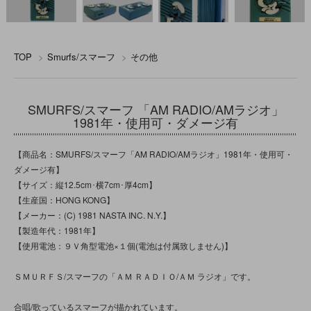
TOP
>
Smurfs/スマーフ
>
その他
SMURFS/スマーフ 「AM RADIO/AMラジオ」
1981年・使用可・ダメージ有
【商品名：SMURFS/スマーフ「AM RADIO/AMラジオ」1981年・使用可・
ダメージ有】
【サイズ：縦12.5cm･横7cm･厚4cm】
【生産国：HONG KONG】
【メーカー：(C) 1981 NASTA INC. N.Y.】
【製造年代：1981年】
【使用電池：９Ｖ角型電池×１個(電池は付属致しません)】
ＳＭＵＲＦＳ/スマーフの「ＡＭ ＲＡＤＩＯ/ＡＭ ラジオ」です。
合唱/歌っているスマーフが描かれています。