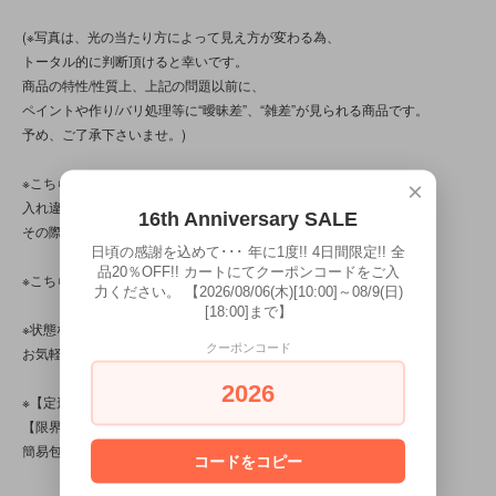
(※写真は、光の当たり方によって見え方が変わる為、
トータル的に判断頂けると幸いです。
商品の特性/性質上、上記の問題以前に、
ペイントや作り/バリ処理等に“曖昧差”、“雑差”が見られる商品です。
予め、ご了承下さいませ。)
※こちらの商品は店頭でも販売しています。
×
入れ違いで完売してしまう場合がございます。
16th Anniversary SALE
その際はご容赦くださいませ。
日頃の感謝を込めて･･･ 年に1度!! 4日間限定!! 全
品20％OFF!! カートにてクーポンコードをご入
※こちらの商品は、中古品です。
力ください。 【2026/08/06(木)[10:00]～08/9(日)
[18:00]まで】
※状態など分かり辛い点、気になる点、不明点がございましたら、
クーポンコード
お気軽にお問い合わせ下さい。
2026
※【定形外対応商品】・【サイズ規格外】です。
【限界個数】は【1個/点】･【送料】は510円です。
簡易包装です。
コードをコピー