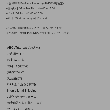
＜営業時間/Business Hours＞(※2025年4月改定)
●月･火･木/Mon.Tue.Thu.→10:00～18:00
●金･土/Fri.Sat.→12:00～20:00
●水･日/Wed.Sun.→定休日/Closed
※その他、臨時休業をいただく事もございます。
その際は、別途HPやSNSなどでお知らせいたします。
ABOUT(はじめての方へ)
ご利用ガイド
お支払い方法
送料・配送方法
買取について
実店舗案内
Q&A(よくあるご質問)
International Shipping
お問い合わせフォーム
特定商取引法に基づく表記
プライバシーポリシー