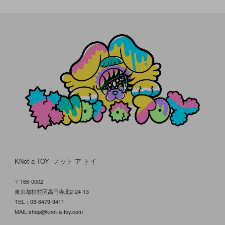
KNot a TOY -ノット ア トイ-
〒166-0002
東京都杉並区高円寺北2-24-13
TEL：
03-6479-9411
MAIL:
shop@knot-a-toy.com