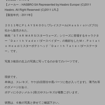
【メーカー：HASBRO SA Represented by:Hasbro Europe/ (C)2011
Hasbro. All Right Reserved/ (C)2011 LFL】
【製造年代：2011年】
２０１１年にＰＬＡＹＳＫＯＯＬ/プレイスクール(Ｈａｓｂｒｏ/ハズブロ)
社から販売された、
映画「ＳＴＡＲ ＷＡＲＳ/スターウォーズ」シリーズに登場するキャラクタ
ー「Ｄａｒｔｈ Ｖａｄｅｒ/ダースベイダー」の格好をしたＭｒ. Ｐｏｔａｔ
ｏ Ｈｅａｄ/ミスターポテトヘッド「Ｄａｒｔｈ Ｔａｔｅｒ/ダーステータ
ー」です。
写真３枚目の左上の写真に写ってるのが全てのパーツです。
現状です。
本体は、スレ/キズ、ヤケ(白目部分や黒パーツに色が入ってます)、薄汚れ等
のダメージがあり、
ボディに小さいメルト(溶け)やスレ/キズが複数ございます。
状態は、６枚の写真と併せてご確認下さい。