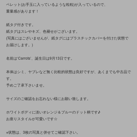
ペレット(お手玉に入っているような粒粒)が入っているので、
重量感があります！
紙タグ付きです。
紙タグはスレやキズ、色褪せがございます。
(写真にはございませんが、紙タグにはプラスチックカバーを付けた状態で
お届けします。)
名前は‘Carrots’、誕生日は9月13日です。
本体はシミ、ヤブレなど無く比較的状態は良好ですが、あくまでも中古品で
す。
予めご了承下さいませ。
サイズのご確認をお忘れない様にお願い致します。
ホワイトボディに淡いオレンジ＆ブルーのドット柄です♪
お座りスタイルが可愛いです☆
※状態は、3枚の写真と併せてご確認下さい。