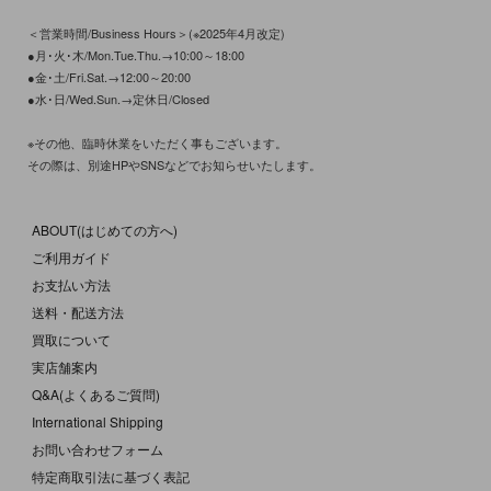
＜営業時間/Business Hours＞(※2025年4月改定)
●月･火･木/Mon.Tue.Thu.→10:00～18:00
●金･土/Fri.Sat.→12:00～20:00
●水･日/Wed.Sun.→定休日/Closed
※その他、臨時休業をいただく事もございます。
その際は、別途HPやSNSなどでお知らせいたします。
ABOUT(はじめての方へ)
ご利用ガイド
お支払い方法
送料・配送方法
買取について
実店舗案内
Q&A(よくあるご質問)
International Shipping
お問い合わせフォーム
特定商取引法に基づく表記