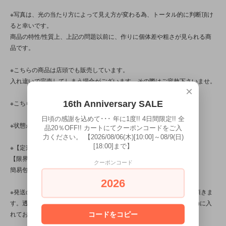
※写真は、光の当たり方によって見え方が変わる為、トータル的に判断頂け
ると幸いです。
商品の特性/性質上、上記の問題以前に、作りに個体差や粗さが見られる商
品です。
※こちらの商品は店頭でも販売しています。
入れ違いで完売してしまう場合がございます。その際はご容赦下さいませ。
×
※こちらの商品は、中古・ヴィンテージ品です。
16th Anniversary SALE
日頃の感謝を込めて･･･ 年に1度!! 4日間限定!! 全
※状態が気になる方は、お気軽にお問い合わせ下さい！
品20％OFF!! カートにてクーポンコードをご入
力ください。 【2026/08/06(木)[10:00]～08/9(日)
[18:00]まで】
※【定形外対応商品】・【サイズ規格外】です。
【限界個数】は【3個/点】･【送料】は300～510円です。
クーポンコード
簡易包装です。
2026
※発送の際、ぬいぐるみはプチプチ(エアパッキン/緩衝材)を省かせて頂きま
す。透明袋(ＯＰＰ袋)に本体を入れ、紙袋(場合によってはダンボール)に入
れてお送り致します。
コードをコピー