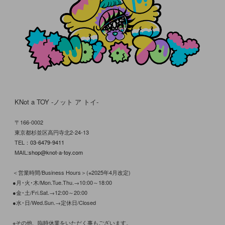
KNot a TOY -ノット ア トイ-
〒166-0002
東京都杉並区高円寺北2-24-13
TEL：
03-6479-9411
MAIL:
shop@knot-a-toy.com
＜営業時間/Business Hours＞(※2025年4月改定)
●月･火･木/Mon.Tue.Thu.→10:00～18:00
●金･土/Fri.Sat.→12:00～20:00
●水･日/Wed.Sun.→定休日/Closed
※その他、臨時休業をいただく事もございます。