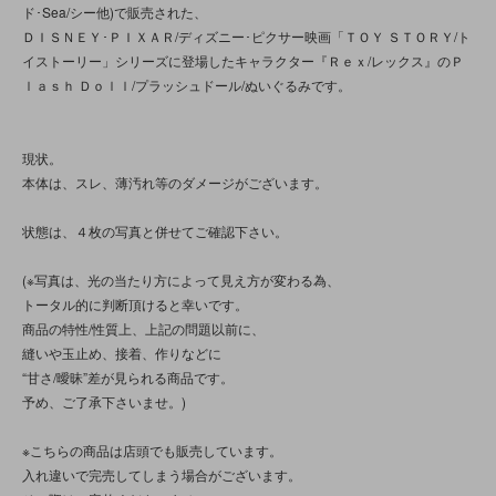
ド･Sea/シー他)で販売された、
ＤＩＳＮＥＹ･ＰＩＸＡＲ/ディズニー･ピクサー映画「ＴＯＹ ＳＴＯＲＹ/ト
イストーリー」シリーズに登場したキャラクター『Ｒｅｘ/レックス』のＰ
ｌａｓｈ Ｄｏｌｌ/プラッシュドール/ぬいぐるみです。
現状。
本体は、スレ、薄汚れ等のダメージがございます。
状態は、４枚の写真と併せてご確認下さい。
(※写真は、光の当たり方によって見え方が変わる為、
トータル的に判断頂けると幸いです。
商品の特性/性質上、上記の問題以前に、
縫いや玉止め、接着、作りなどに
“甘さ/曖昧”差が見られる商品です。
予め、ご了承下さいませ。)
※こちらの商品は店頭でも販売しています。
入れ違いで完売してしまう場合がございます。