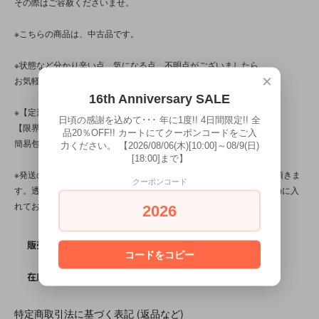
その際はご容赦くださいませ。
※こちらの商品は、中古品です。
※状態など分かり辛い点、気になる点、不明点がございましたら、
×
お気軽にお問い合わせ下さい。
16th Anniversary SALE
※【定形外対応商品】・【サイズ規格外】です。
日頃の感謝を込めて･･･ 年に1度!! 4日間限定!! 全
【限界個数】は【1個/点】･【送料】は350円です。
品20％OFF!! カートにてクーポンコードをご入
簡易包装です。
力ください。 【2026/08/06(木)[10:00]～08/9(日)
[18:00]まで】
※発送の際、ぬいぐるみはプチプチ(エアパッキン/緩衝材)を省かせて頂きま
クーポンコード
す。透明袋(ＯＰＰ袋)に本体を入れ、紙袋(場合によってはダンボール)に入
れてお送り致します。
2026
SOLD OUT
販売価格
コードをコピー
0
在庫数
特定商取引法に基づく表記 (返品など)