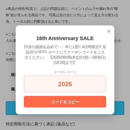
※商品の特性/性質上、上記の問題以前に、ペイントのムラや漏れ等の“曖
昧”差が見られる商品です。写真は光の当たり方によって見え方が変わる
為、トータル的に判断頂けると幸いです。
×
※こちらの商品は店頭でも販売しています。
16th Anniversary SALE
入れ違いで完売してしまう場合がございます。その際はご容赦下さいませ。
日頃の感謝を込めて･･･ 年に1度!! 4日間限定!! 全
品20％OFF!! カートにてクーポンコードをご入
※こちらの商品は、中古・ヴィンテージ品です。
力ください。 【2026/08/06(木)[10:00]～08/9(日)
状態について、気になる点はお気軽にお問い合わせ下さい。
[18:00]まで】
クーポンコード
販売価格
3,080円(税込)
2026
購入数
コードをコピー
特定商取引法に基づく表記 (返品など)