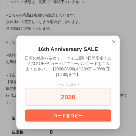
１つ１つの状態は、写真でご確認下さいませ。)
※こちらの商品は店頭でも販売しています。
入れ違いで完売してしまう場合がございます。
その際はご容赦下さいませ。
×
※こちらの商品は、中古・ヴィンテージ品です。
16th Anniversary SALE
※状態など分かり辛い点、気になる点、不明点がございましたら、
日頃の感謝を込めて･･･ 年に1度!! 4日間限定!! 全
お気軽にお問い合わせ下さい。
品20％OFF!! カートにてクーポンコードをご入
力ください。 【2026/08/06(木)[10:00]～08/9(日)
[18:00]まで】
※【定形外対応商品】・【サイズ規格外】です。
【限界個数】は【5個/点】･【送料】は200～510円です。
クーポンコード
簡易包装です。
(※PEZ/ペッツのスタンダードディスペンサーのみであれば限界個数10本で
2026
す。)
コードをコピー
SOLD OUT
販売価格
0
在庫数