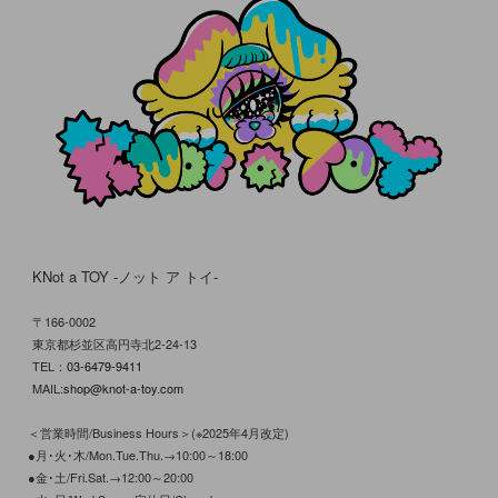
KNot a TOY -ノット ア トイ-
〒166-0002
東京都杉並区高円寺北2-24-13
TEL：
03-6479-9411
MAIL:
shop@knot-a-toy.com
＜営業時間/Business Hours＞(※2025年4月改定)
●月･火･木/Mon.Tue.Thu.→10:00～18:00
●金･土/Fri.Sat.→12:00～20:00