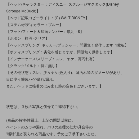
【ヘッド/キャラクター：ディズニー･スクルージマクダック(Disney･
Scrooge McDuck)】
【ヘッド記載コピーライト：(C) WALT DISNEY】
【ステム/ボディカラー：ブルー】
【フット/フィート＆底面ナンバー：厚足・8】
【ボタン：楕円･クリア】
【ヘッドスプリング･キッカー/プッシャー：問題無く動作します･1枚板】
【ボディスプリング：劣化を感じますが、問題無く動作します】
【インナーケース/スリーブ：スレ、ヤケ、薄汚れ有】
【クラック/メルト：特に無し】
【その他状態：スレ、少々ヤケ(色入り)、薄汚れ等のダメージがあり、
目に少々塗装ハゲ/薄れ/漏れ、
また、ヘッドに接着のはみ出し跡の変色もございます。】
状態は、３枚の写真と併せてご確認下さい。
(商品の特性/性質上、上記の問題以前に、
ペイントのムラや漏れ、バリの処理の仕方/具合等の
“曖昧”差が見られる商品です。予めご了承下さいませ。