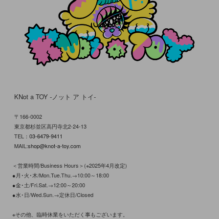
KNot a TOY -ノット ア トイ-
〒166-0002
東京都杉並区高円寺北2-24-13
TEL：
03-6479-9411
MAIL:
shop@knot-a-toy.com
＜営業時間/Business Hours＞(※2025年4月改定)
●月･火･木/Mon.Tue.Thu.→10:00～18:00
●金･土/Fri.Sat.→12:00～20:00
●水･日/Wed.Sun.→定休日/Closed
※その他、臨時休業をいただく事もございます。