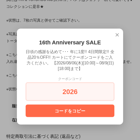
コレクションに是非★
※状態は、7枚の写真と併せてご確認下さい。
×
※写真は、光の当たり方によって見え方が変わる為、
トータル的に判断頂けると幸いです。
16th Anniversary SALE
日頃の感謝を込めて･･･ 年に1度!! 4日間限定!! 全
※こちらの商品は店頭でも販売しています。
品20％OFF!! カートにてクーポンコードをご入
入れ違いで完売してしまう場合がございます。その際はご容赦下さいませ。
力ください。 【2026/08/06(木)[10:00]～08/9(日)
[18:00]まで】
※こちらの商品は、中古・ヴィンテージ品です。
クーポンコード
※状態など気になる点がある方は、お気軽にお問い合わせ下さい。
2026
SOLD OUT
販売価格
コードをコピー
0
在庫数
特定商取引法に基づく表記 (返品など)