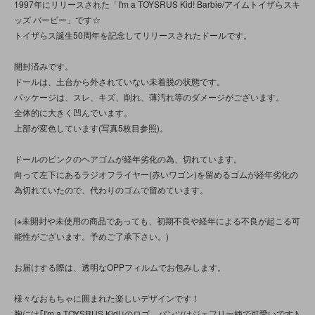
1997年にリリースされた「I'm a TOYSRUS Kid! Barbie/アイムトイザらスキ
ッズ バービー」です☆
トイザらス誕生50周年を記念してリリースされたドールです。
開封済みです。
ドールは、土台から外されていない未着脱の状態です。
パッケージは、スレ、キズ、削れ、薄汚れ等のダメージがございます。
全体的に大きく凹んでいます。
上部が変色しています(写真5枚目参照)。
ドールのピンクのヘアゴムが経年劣化の為、切れています。
向って左下にあるラジオフライヤー(赤いワゴン)を留めるゴムが経年劣化の
為切れていたので、代わりのゴムで留めています。
(※未開封や未使用の商品であっても、初期不良や経年による不良が起こる可
能性がございます。予めご了承下さい。)
お届けする際は、透明なOPPフィルムでお包みします。
様々なおもちゃに囲まれた楽しいデザインです！
胸には｢I'm a TOYSRUS Kid!｣のロゴ、パンツはジェフリー柄で可愛いです♪