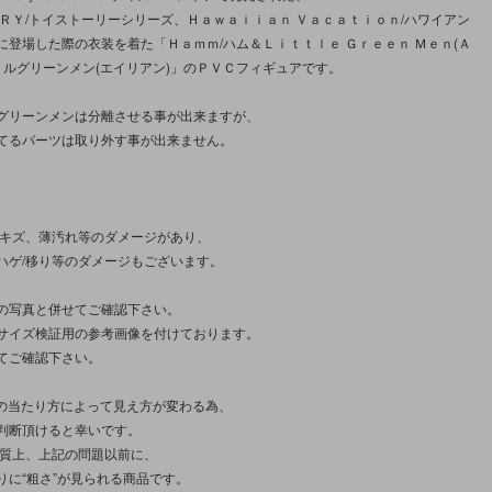
ＯＲＹ/トイストーリーシリーズ、Ｈａｗａｉｉａｎ Ｖａｃａｔｉｏｎ/ハワイアン
に登場した際の衣装を着た「Ｈａｍｍ/ハム＆Ｌｉｔｔｌｅ Ｇｒｅｅｎ Ｍｅｎ(Ａ
リトルグリーンメン(エイリアン)」のＰＶＣフィギュアです。
グリーンメンは分離させる事が出来ますが、
てるパーツは取り外す事が出来ません。
/キズ、薄汚れ等のダメージがあり、
ハゲ/移り等のダメージもございます。
の写真と併せてご確認下さい。
サイズ検証用の参考画像を付けております。
てご確認下さい。
光の当たり方によって見え方が変わる為、
判断頂けると幸いです。
性質上、上記の問題以前に、
りに“粗さ”が見られる商品です。