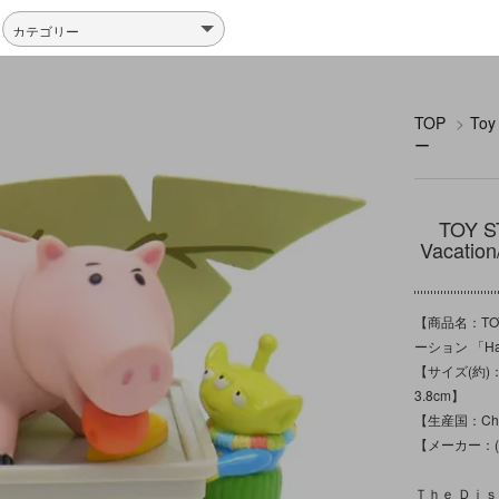
TOP
>
To
ー
TOY 
Vacat
【商品名：TOY
ーション 「Ham
【サイズ(約)：
3.8cm】
【生産国：Ch
【メーカー：(C)
Ｔｈｅ Ｄｉ