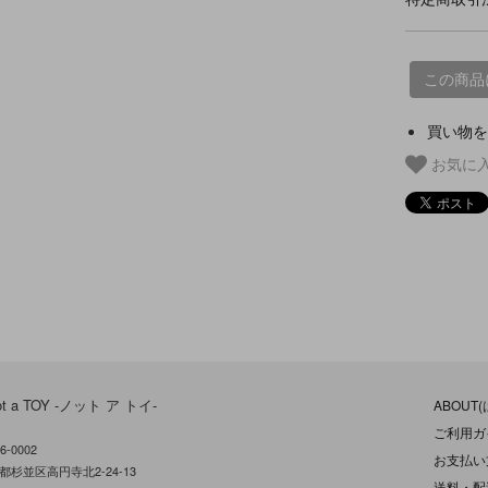
この商品
買い物を
お気に
ot a TOY -ノット ア トイ-
ABOUT
ご利用ガ
6-0002
お支払い
都杉並区高円寺北2-24-13
送料・配