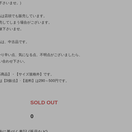
下さいませ。)
品は店頭でも販売しています。
売してしまう場合がございます。
赦下さいませ。
品は、中古品です。
かり辛い点、気になる点、不明点がございましたら、
い合わせ下さい。
応商品】・【サイズ規格外】です。
【3個/点】･【送料】は290～500円です。
。
SOLD OUT
0
に基づく表記 (返品など)