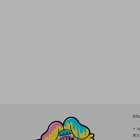
KN
〒16
東京