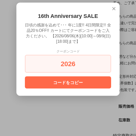
予め、ご了承
×
16th Anniversary SALE
※こちらの商
入れ違いで完
日頃の感謝を込めて･･･ 年に1度!! 4日間限定!! 全
その際はご容
品20％OFF!! カートにてクーポンコードをご入
力ください。 【2026/08/06(木)[10:00]～08/9(日)
[18:00]まで】
※こちらの商
クーポンコード
※状態など分
2026
お気軽にお問
※【定形外対
コードをコピー
【限界個数】は
簡易包装です
販売価格
在庫数
特定商取引法