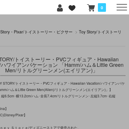
0
y Story・Pixar/トイストーリー・ピクサー
>
Toy Story/トイストーリ
STORY/トイストーリー・PVCフィギュア・Hawaiian
ion/ハワイアンバケーション 「Hamm/ハム＆Little Green
Men/リトルグリーンメン(エイリアン)」
 STORY/トイストーリー・PVCフィギュア・Hawaiian Vacation/ハワイアンバケ
m/ハム＆Little Green Men(Alien)/リトルグリーンメン(エイリアン)」】
縦6.5cm･横13.2cm/ハム･全長7.4cm/リトルグリーンメン･左縦3.7cm･右縦
ina】
Disney/Pixar】
ｓｎｅｙ Ｓｔｏｒｅ/ディズニーストアで発売された、