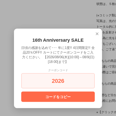
状態は、５枚
(※コミック
写真は、光の
トータル的に
(※光を反射
×
ける為に光を
16th Anniversary SALE
箇所もござい
日頃の感謝を込めて･･･ 年に1度!! 4日間限定!! 全
予め、ご了承下
品20％OFF!! カートにてクーポンコードをご入
力ください。 【2026/08/06(木)[10:00]～08/9(日)
※こちらの商
[18:00]まで】
入れ違いで完
クーポンコード
その際はご容
2026
※こちらの商
※状態など分
コードをコピー
お気軽にお問
※【クリック