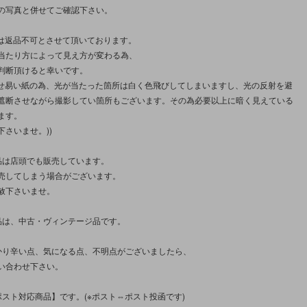
の写真と併せてご確認下さい。
類は返品不可とさせて頂いております。
当たり方によって見え方が変わる為、
判断頂けると幸いです。
させ易い紙の為、光が当たった箇所は白く色飛びしてしまいますし、光の反射を避
遮断させながら撮影してい箇所もございます。その為必要以上に暗く見えている
ます。
さいませ。))
品は店頭でも販売しています。
売してしまう場合がございます。
赦下さいませ。
品は、中古・ヴィンテージ品です。
かり辛い点、気になる点、不明点がございましたら、
い合わせ下さい。
ポスト対応商品】です。(※ポスト⇔ポスト投函です)