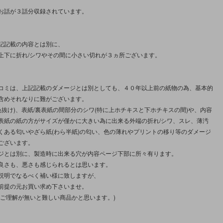
お話が３話分収録されています。
記記載の内容とは別に、
上下に折れ/シワやその間に小さい切れが３ヵ所ございます。
コミは、上記記載のダメージとは別としても、４０年以上前の紙物の為、基本的
含めそれなりに難がございます。
/色抜け)、表紙/裏表紙の間部分のシワ(特に上ホチキスと下ホチキスの間)や、内容
表紙の紙の方がサイズが僅かに大きい為に出来る外端の折れ/シワ、スレ、薄汚
くある匂いやざら紙(わら半紙)の匂い、色の薄れやプリントの移り等のダメージ
ございます。
ジとは別に、製造時に出来る穴が内容ページ下部に所々有ります。
良さも、悪さも感じられるとは思います。
説明でなるべく補い様に致しますが、
前提の元お買い求め下さいませ。
にご理解が無いと難しい商品かと思います。)