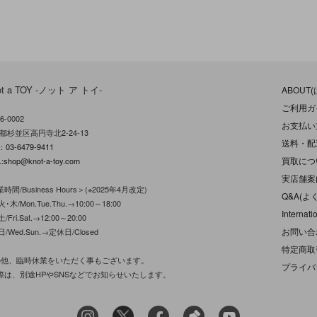
ot a TOY -ノット ア トイ-
ABOUT
ご利用ガ
6-0002
お支払い
都杉並区高円寺北2-24-13
送料・配
L：
03-6479-9411
買取につ
:
shop@knot-a-toy.com
実店舗案
時間/Business Hours＞(※2025年4月改定)
Q&A(よ
･木/Mon.Tue.Thu.→10:00～18:00
Internati
/Fri.Sat.→12:00～20:00
お問い合
日/Wed.Sun.→定休日/Closed
特定商取
の他、臨時休業をいただく事もございます。
プライバ
際は、別途HPやSNSなどでお知らせいたします。