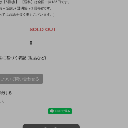
【5冊/点】･【送料】は全国一律185円です。
＋(台紙＋透明袋(※１冊毎))です。
よっては台紙を抜く事もございます。)
SOLD OUT
0
に基づく表記 (返品など)
について問い合わせる
続ける
入り