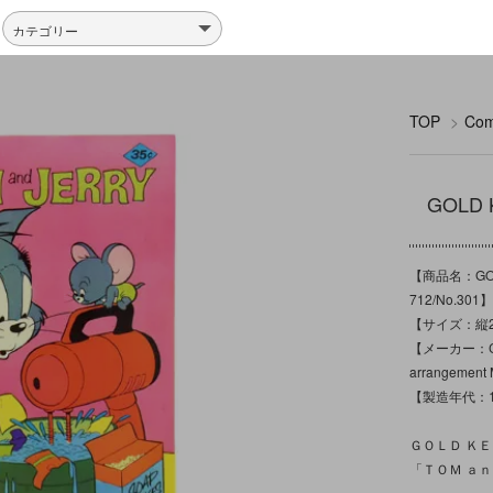
TOP
>
Co
GOLD
【商品名：GOL
712/No.301】
【サイズ：縦25
【メーカー：Copyri
arrangement 
【製造年代：1
ＧＯＬＤ Ｋ
「ＴＯＭ ａ