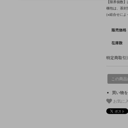
【限界個数】は
梱包は、茶封筒
(※組合せに
販売価格
在庫数
特定商取引法
この商品
買い物を
お気に