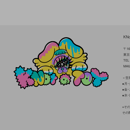
KN
〒16
東京
TE
MAIL
＜営業
●月･火
●金･土
●水･
※そ
その