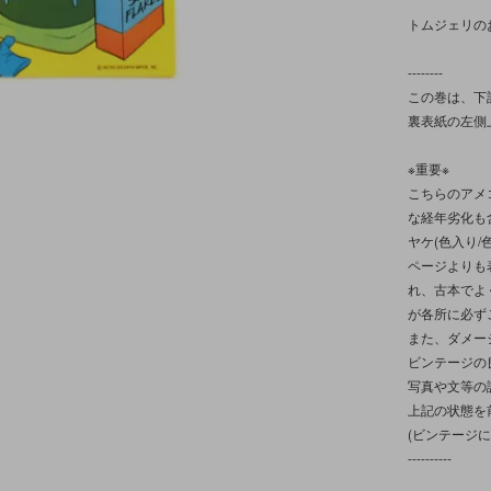
トムジェリの
--------
この巻は、下
裏表紙の左側
※重要※
こちらのアメ
な経年劣化も
ヤケ(色入り
ページよりも
れ、古本でよ
が各所に必ず
また、ダメー
ビンテージの
写真や文等の
上記の状態を
(ビンテージ
----------