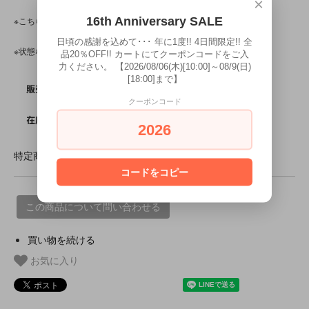
×
16th Anniversary SALE
※こちらの商品は、中古・ヴィンテージ品です。
日頃の感謝を込めて･･･ 年に1度!! 4日間限定!! 全
※状態など気になる点がある方は、お気軽にお問い合わせ下さい。
品20％OFF!! カートにてクーポンコードをご入
力ください。 【2026/08/06(木)[10:00]～08/9(日)
[18:00]まで】
SOLD OUT
販売価格
クーポンコード
0
在庫数
2026
特定商取引法に基づく表記 (返品など)
コードをコピー
この商品について問い合わせる
買い物を続ける
お気に入り