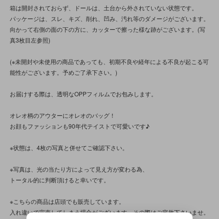
箱は開封されておらず、ドールは、土台から外されていない状態です。
パッケージは、スレ、キズ、削れ、凹み、汚れ等のダメージがございます。
向かって右側の面の下の方に、カッターで擦った様な跡がございます。(写
真3枚目左参照)
(※未開封や未使用の商品であっても、初期不良や経年による不良が起こる可
能性がございます。予めご了承下さい。)
お届けする際は、透明なOPPフィルムでお包みします。
オレオ柄のアウターにオレオのバッグ！
お顔もファッションも90年代テイストで可愛いです♪
※状態は、4枚の写真と併せてご確認下さい。
※写真は、光の当たり方によって見え方が変わる為、
トータル的に判断頂けると幸いです。
※こちらの商品は店頭でも販売しています。
入れ違いで完売してしまう場合がございます。その際はご容赦下さいませ。