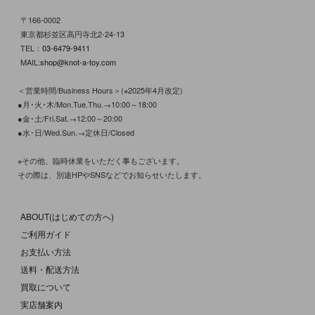
〒166-0002
東京都杉並区高円寺北2-24-13
TEL：
03-6479-9411
MAIL:
shop@knot-a-toy.com
＜営業時間/Business Hours＞(※2025年4月改定)
●月･火･木/Mon.Tue.Thu.→10:00～18:00
●金･土/Fri.Sat.→12:00～20:00
●水･日/Wed.Sun.→定休日/Closed
※その他、臨時休業をいただく事もございます。
その際は、別途HPやSNSなどでお知らせいたします。
ABOUT(はじめての方へ)
ご利用ガイド
お支払い方法
送料・配送方法
買取について
実店舗案内