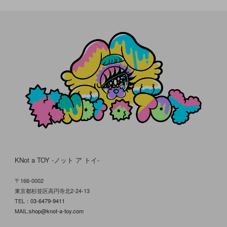
KNot a TOY -ノット ア トイ-
〒166-0002
東京都杉並区高円寺北2-24-13
TEL：
03-6479-9411
MAIL:
shop@knot-a-toy.com