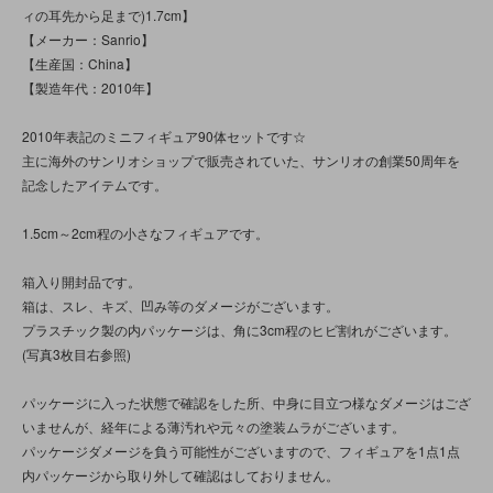
ィの耳先から足まで)1.7cm】
【メーカー：Sanrio】
【生産国：China】
【製造年代：2010年】
2010年表記のミニフィギュア90体セットです☆
主に海外のサンリオショップで販売されていた、サンリオの創業50周年を
記念したアイテムです。
1.5cm～2cm程の小さなフィギュアです。
箱入り開封品です。
箱は、スレ、キズ、凹み等のダメージがございます。
プラスチック製の内パッケージは、角に3cm程のヒビ割れがございます。
(写真3枚目右参照)
パッケージに入った状態で確認をした所、中身に目立つ様なダメージはござ
いませんが、経年による薄汚れや元々の塗装ムラがございます。
パッケージダメージを負う可能性がございますので、フィギュアを1点1点
内パッケージから取り外して確認はしておりません。