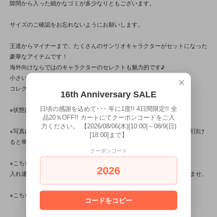
隙間から入った細かなゴミが多少なりともございます。
サイズのご確認をお忘れないようにお願いします。
王道からマイナーまで、たくさんのサンリオキャラクターがセットになった
豪華なアイテムです！
海外向けならではのキャラクターのセレクトも魅力的です♪
小さいながらもしっかりした作りの可愛いフィギュアです！
×
コレクションに是非☆
16th Anniversary SALE
日頃の感謝を込めて･･･ 年に1度!! 4日間限定!! 全
※状態は、10枚の写真と併せてご確認下さい。
品20％OFF!! カートにてクーポンコードをご入
力ください。 【2026/08/06(木)[10:00]～08/9(日)
※写真は、光の当たり方によって見え方が変わる為、トータル的に判断頂け
[18:00]まで】
ると幸いです。
クーポンコード
※こちらの商品は店頭でも販売しています。
2026
入れ違いで完売してしまう場合がございます。その際はご容赦下さいませ。
※こちらの商品は、中古・ヴィンテージ品です。
コードをコピー