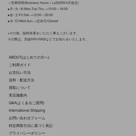
＜営業時間/Business Hours＞(※2025年4月改定)
●月･火･木/Mon.Tue.Thu.→10:00～18:00
●金･土/Fri.Sat.→12:00～20:00
●水･日/Wed.Sun.→定休日/Closed
※その他、臨時休業をいただく事もございます。
その際は、別途HPやSNSなどでお知らせいたします。
ABOUT(はじめての方へ)
ご利用ガイド
お支払い方法
送料・配送方法
買取について
実店舗案内
Q&A(よくあるご質問)
International Shipping
お問い合わせフォーム
特定商取引法に基づく表記
プライバシーポリシー