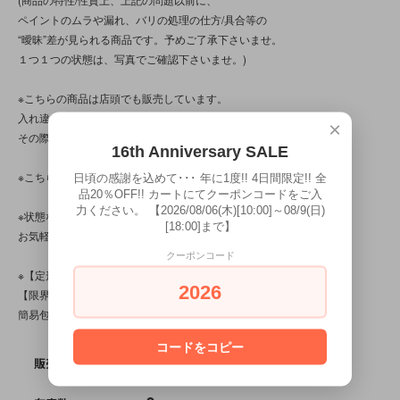
ペイントのムラや漏れ、バリの処理の仕方/具合等の
“曖昧”差が見られる商品です。予めご了承下さいませ。
１つ１つの状態は、写真でご確認下さいませ。)
※こちらの商品は店頭でも販売しています。
入れ違いで完売してしまう場合がございます。
×
その際はご容赦下さいませ。
16th Anniversary SALE
※こちらの商品は、中古・ヴィンテージ品です。
日頃の感謝を込めて･･･ 年に1度!! 4日間限定!! 全
品20％OFF!! カートにてクーポンコードをご入
力ください。 【2026/08/06(木)[10:00]～08/9(日)
※状態など分かり辛い点、気になる点、不明点がございましたら、
[18:00]まで】
お気軽にお問い合わせ下さい。
クーポンコード
※【定形外対応商品】・【サイズ規格外】です。
2026
【限界個数】は【5個/点】･【送料】は220～500円です。
簡易包装です。
コードをコピー
SOLD OUT
販売価格