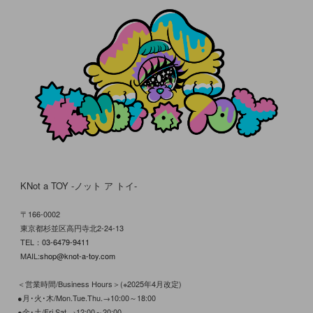
KNot a TOY -ノット ア トイ-
〒166-0002
東京都杉並区高円寺北2-24-13
TEL：
03-6479-9411
MAIL:
shop@knot-a-toy.com
＜営業時間/Business Hours＞(※2025年4月改定)
●月･火･木/Mon.Tue.Thu.→10:00～18:00
●金･土/Fri.Sat.→12:00～20:00