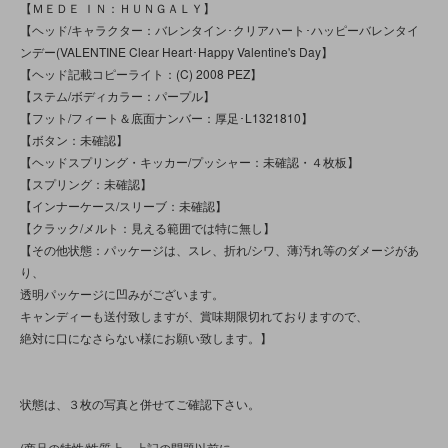
【ＭＥＤＥ ＩＮ：ＨＵＮＧＡＬＹ】
【ヘッド/キャラクター：バレンタイン･クリアハート･ハッピーバレンタイ
ンデー(VALENTINE Clear Heart･Happy Valentine's Day】
【ヘッド記載コピーライト：(C) 2008 PEZ】
【ステム/ボディカラー：パープル】
【フット/フィート＆底面ナンバー：厚足･L1321810】
【ボタン：未確認】
【ヘッドスプリング・キッカー/プッシャー：未確認・４枚板】
【スプリング：未確認】
【インナーケース/スリーブ：未確認】
【クラック/メルト：見える範囲では特に無し】
【その他状態：パッケージは、スレ、折れ/シワ、薄汚れ等のダメージがあ
り、
透明パッケージに凹みがございます。
キャンディーも送付致しますが、賞味期限切れておりますので、
絶対に口になさらない様にお願い致します。】
状態は、３枚の写真と併せてご確認下さい。
(商品の特性/性質上、上記の問題以前に、