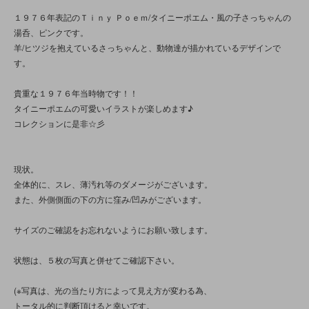
１９７６年表記のＴｉｎｙ Ｐｏｅｍ/タイニーポエム・風の子さっちゃんの
湯呑、ピンクです。
羊/ヒツジを抱えているさっちゃんと、動物達が描かれているデザインで
す。
貴重な１９７６年当時物です！！
タイニーポエムの可愛いイラストが楽しめます♪
コレクションに是非☆彡
現状。
全体的に、スレ、薄汚れ等のダメージがございます。
また、外側側面の下の方に窪み/凹みがございます。
サイズのご確認をお忘れないようにお願い致します。
状態は、５枚の写真と併せてご確認下さい。
(※写真は、光の当たり方によって見え方が変わる為、
トータル的に判断頂けると幸いです。