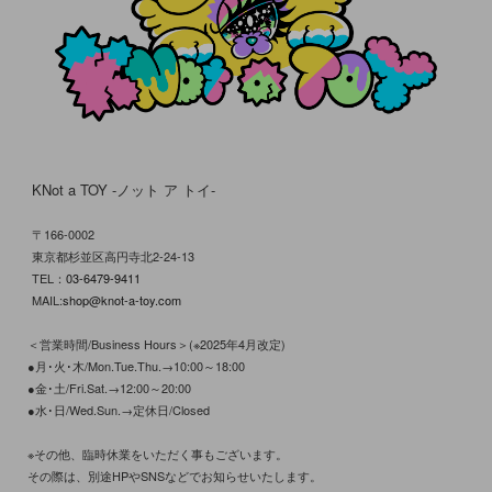
KNot a TOY -ノット ア トイ-
〒166-0002
東京都杉並区高円寺北2-24-13
TEL：
03-6479-9411
MAIL:
shop@knot-a-toy.com
＜営業時間/Business Hours＞(※2025年4月改定)
●月･火･木/Mon.Tue.Thu.→10:00～18:00
●金･土/Fri.Sat.→12:00～20:00
●水･日/Wed.Sun.→定休日/Closed
※その他、臨時休業をいただく事もございます。
その際は、別途HPやSNSなどでお知らせいたします。