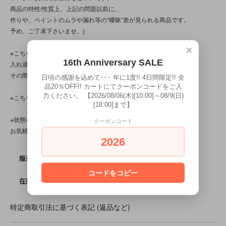
商品の特性/性質上、上記の問題以前に、
作りや、ペイントのムラや漏れ等の“曖昧”差が見られる商品です。
予め、ご了承下さいませ。)
×
※こちらの商品は店頭でも販売しています。
16th Anniversary SALE
入れ違いで完売してしまう場合がございます。
その際はご容赦下さいませ。
日頃の感謝を込めて･･･ 年に1度!! 4日間限定!! 全
品20％OFF!! カートにてクーポンコードをご入
力ください。 【2026/08/06(木)[10:00]～08/9(日)
※こちらの商品は、中古・ヴィンテージ品です。
[18:00]まで】
※状態など分かり辛い点、気になる点、不明点がございましたら、
クーポンコード
お気軽にお問い合わせ下さい。
2026
SOLD OUT
販売価格
コードをコピー
0
在庫数
特定商取引法に基づく表記 (返品など)